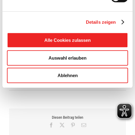
Mühlenweg 9
26676 Barßel
Telefonnummer: 04499-1068
Details zeigen
Alle Cookies zulassen
Bitte beachten Sie, dass die Gemeinde Barßel für konkrete
Fragen zur Impfung in der Praxis G. Nicoloulias keine
Auswahl erlauben
Auskunft geben kann. Wir bitten Sie direkt Kontakt zur Praxis
aufzunehmen.
Ablehnen
18. Januar 2022
Diesen Beitrag teilen
Facebook
X
Pinterest
E-
Mail