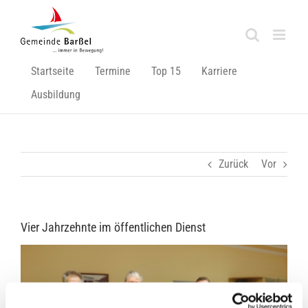
Zum
Inhalt
springen
Startseite
Termine
Top 15
Karriere
Ausbildung
Zurück
Vor
Vier Jahrzehnte im öffentlichen Dienst
Zeige
grösseres
Bild