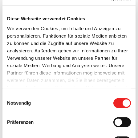
Diese Webseite verwendet Cookies
Wir verwenden Cookies, um Inhalte und Anzeigen zu
personalisieren, Funktionen für soziale Medien anbieten
zu können und die Zugriffe auf unsere Website zu
analysieren. Außerdem geben wir Informationen zu Ihrer
Ralf Deeken ist bereits seit vielen Jahren ein bekanntes
Verwendung unserer Website an unsere Partner für
Gesicht im Hafen-Bad Barßel.
Der 60-jährige
soziale Medien, Werbung und Analysen weiter. Unsere
Schwimmmeistergehilfe feierte nun am 24.12.21 sein 40-
Partner führen diese Informationen möglicherweise mit
jähriges Jubiläum im öffentlichen Dienst.
weiteren Daten zusammen, die Sie ihnen bereitgestellt
haben oder die sie im Rahmen Ihrer Nutzung der Dienste
Während einer im Januar nachgeholten „Feierstunde“ im
gesammelt haben. Technisch notwendige Cookies
Einwilligungsauswahl
Barßeler Rathaus würdigte Bürgermeister Nils Anhuth
werden auch bei der Auswahl von
ablehnen
gesetzt.
Notwendig
gemeinsam mit dem Ersten Gemeinderat Michael Sope und
Weitere Infos finden Sie in
Personalratsmitglied André Schröder die Arbeit des
unserem
Datenschutzhinweis
.
Impressum
Präferenzen
langjährigen Mitarbeiters und Kollegen.
Bürgermeister Nils Anhuth sagt: „Ich kenne viele Personen,