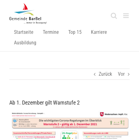
Zum
Inhalt
springen
Startseite
Termine
Top 15
Karriere
Ausbildung
Zurück
Vor
Ab 1. Dezember gilt Warnstufe 2
Zeige
grösseres
Bild