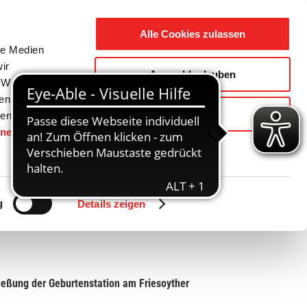
Suche
Ausbildung
Alle Cookies zulassen
nach:
le Medien
ir
Auswahl erlauben
reizeit
Gemeinde / Geschichte
, Werbung
ren Daten
Ablehnen
ienste
hnen
gesetzt.
Zurück
Vor
g
Details zeigen
ießung der Geburtenstation am Friesoyther