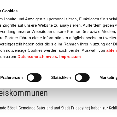
t Cookies
tartseite
Termine
Top 15
Karriere
 Inhalte und Anzeigen zu personalisieren, Funktionen für sozia
e Zugriffe auf unsere Website zu analysieren. Außerdem geben w
info
Wirtschaft / Wohnen
Bildung / Soziales
Touristik / F
rwendung unserer Website an unsere Partner für soziale Medien
re Partner führen diese Informationen möglicherweise mit weite
ereitgestellt haben oder die sie im Rahmen Ihrer Nutzung der D
ch notwendige Cookies werden auch bei der Auswahl von
able
in unserem
Datenschutzhinweis
.
Impressum
-Hospitals
Präferenzen
Statistiken
Marketin
kreiskommunen
de Bösel, Gemeinde Saterland und Stadt Friesoythe) haben
zur Schl