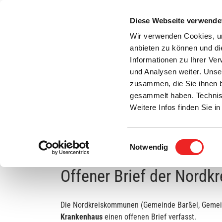
Zum
Inhalt
Diese Webseite verwende
S
springen
Wir verwenden Cookies, um
anbieten zu können und di
Aktuelles
Bürgerservice
Rats- / Bürger
Informationen zu Ihrer Ve
und Analysen weiter. Unse
zusammen, die Sie ihnen b
gesammelt haben. Technis
Weitere Infos finden Sie 
Einwilligungsauswahl
Schließung der Geburtenstation des St.-Marien
Notwendig
Offener Brief der Nord
Die Nordkreiskommunen (Gemeinde Barßel, Gemein
Krankenhaus
einen offenen Brief verfasst.