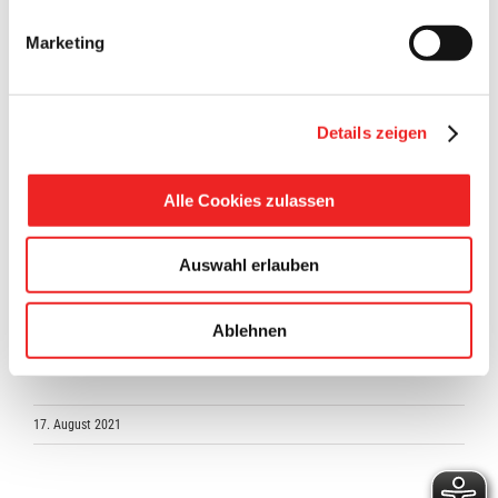
Lichtwellenkabeln ausgestattet.
Marketing
André Siebum, IT-Systemadministrator der Gemeinde Barßel,
koordiniert das Projekt. Er berichtet: „Insgesamt werden
18,25 Kilometer Netzwerkkabel verlegt. Dazu kommen noch
einige Kilometer an Elektro- und Glasfaser- bzw.
Details zeigen
Lichtwellenleiterkabeln.“
Alle Cookies zulassen
Die Kosten für die laufenden Arbeiten an der Netzwerk- und
Elektroinfrastruktur betragen rund 300.000 Euro.
Bürgermeister Nils Anhuth sagt: „Nachdem die Arbeiten
Auswahl erlauben
abgeschlossen sind, folgt dann die Modernisierung und
Erneuerung der kompletten Wlan-Infrastruktur an allen
Ablehnen
Schulen. Danach sind die IGS und die Grundschulen auf dem
neusten Stand.“
17. August 2021