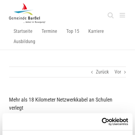
Zum
Inhalt
springen
Startseite
Termine
Top 15
Karriere
Ausbildung
Zurück
Vor
Mehr als 18 Kilometer Netzwerkkabel an Schulen
verlegt
Zeige
grösseres
Bild