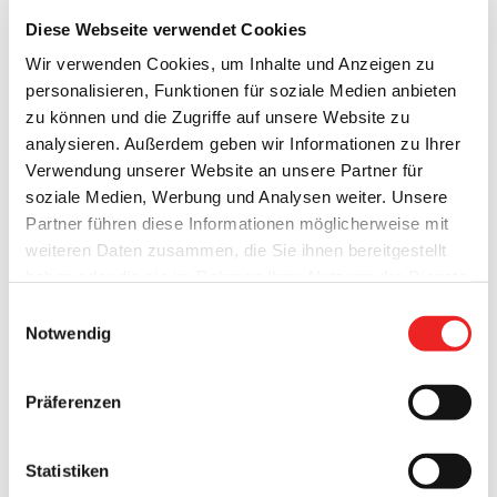
Diese Webseite verwendet Cookies
Wir verwenden Cookies, um Inhalte und Anzeigen zu
personalisieren, Funktionen für soziale Medien anbieten
zu können und die Zugriffe auf unsere Website zu
analysieren. Außerdem geben wir Informationen zu Ihrer
Verwendung unserer Website an unsere Partner für
soziale Medien, Werbung und Analysen weiter. Unsere
Partner führen diese Informationen möglicherweise mit
weiteren Daten zusammen, die Sie ihnen bereitgestellt
Die Modernisierung der Netzwerk- und Elektroinfrastruktur
haben oder die sie im Rahmen Ihrer Nutzung der Dienste
an den Schulen in Trägerschaft der Gemeinde Barßel ist in
gesammelt haben. Technisch notwendige Cookies
Einwilligungsauswahl
vollem Gange. Während der Sommerferien werden an allen
werden auch bei der Auswahl von
ablehnen
gesetzt.
Notwendig
Grundschulen im Gemeindegebiet und der Integrierten
Weitere Infos finden Sie in
Gesamtschule Barßel die Netzwerkdosen, Leitungen und
unserem
Datenschutzhinweis
.
Impressum
Steckdosen in allen Fach- und Klassenräumen auf den
Präferenzen
neusten Standard gebracht. Außerdem werden die
Etagenverteilungen erneuert und ausgebaut sowie die
Statistiken
Verbindungen zur Hauptverteilung (Serverraum) mit