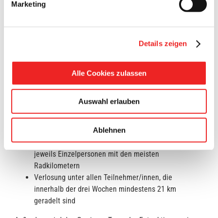
Marketing
Organisationsteam entschlossen, die Siegerehrung erst
nach den Sommerferien auszurichten.
Die Siegerehrung
findet am 03. September 2021 um 17:00 Uhr im
Rathauspark statt.
Die Gewinnerinnen und Gewinner
Details zeigen
werden vorab durch die Gemeinde informiert.
Alle Cookies zulassen
Es werden Preise in folgenden Kategorien ausgelobt:
Einzelperson mit den meisten Radkilometern
Auswahl erlauben
Team pro Kopf mit den meisten Radkilometern
Team (insgesamt) mit den meisten Radkilometern
Ablehnen
Sonderkategorien Schulen, Vereine und
Unternehmen:
jeweils Einzelpersonen mit den meisten
Radkilometern
Verlosung unter allen Teilnehmer/innen, die
innerhalb der drei Wochen mindestens 21 km
geradelt sind