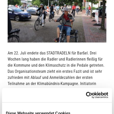
Am 22. Juli endete das STADTRADELN für Barßel. Drei
Wochen lang haben die Radler und Radlerinnen fleißig für
die Kommune und den Klimaschutz in die Pedale getreten.
Das Organisationsteam zieht ein erstes Fazit und ist sehr
zufrieden mit Ablauf und Anmeldezahlen der ersten
Teilnahme an der Klimabündnis-Kampagne. Initiatorin
Neele Venekamp sagt: „Eine bessere erste Teilnahme
hätten wir uns gar nicht wünschen können. Es haben sich so
viele Teams aus unterschiedlichen Bereichen angemeldet,
von Kindergarten und Schule, bis hin zu Sportvereinen,
Diese Webseite verwendet Cookies