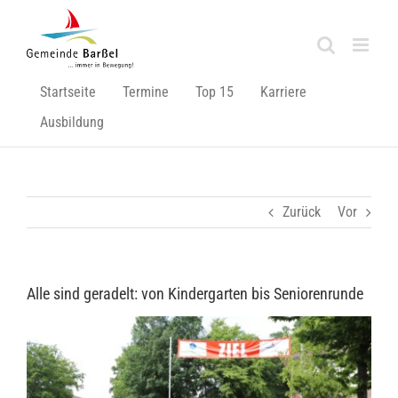
Zum
Inhalt
springen
Startseite
Termine
Top 15
Karriere
Ausbildung
Zurück
Vor
Alle sind geradelt: von Kindergarten bis Seniorenrunde
Zeige
grösseres
Bild