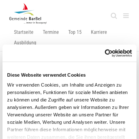
Zum
Inhalt
springen
Startseite
Termine
Top 15
Karriere
Ausbildung
Zurück
Vor
Diese Webseite verwendet Cookies
Wir verwenden Cookies, um Inhalte und Anzeigen zu
personalisieren, Funktionen für soziale Medien anbieten
zu können und die Zugriffe auf unsere Website zu
Gemeinsame Bekanntmachung
analysieren. Außerdem geben wir Informationen zu Ihrer
Hiermit wird eine
gemeinsame Bekanntmachung
im Namen
Verwendung unserer Website an unsere Partner für
der Nds. Landesbehörde für Straßenbau und Verkehr im
soziale Medien, Werbung und Analysen weiter. Unsere
Verbund mit den Gemeinden Garrel und Bösel und der Stadt
Partner führen diese Informationen möglicherweise mit
Friesoythe auf unserer Internetseite veröffentlicht. Es
weiteren Daten zusammen, die Sie ihnen bereitgestellt