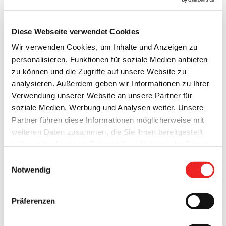
Diese Webseite verwendet Cookies
Wir verwenden Cookies, um Inhalte und Anzeigen zu
personalisieren, Funktionen für soziale Medien anbieten
zu können und die Zugriffe auf unsere Website zu
analysieren. Außerdem geben wir Informationen zu Ihrer
Verwendung unserer Website an unsere Partner für
Der Bauhof der Gemeinde Barßel hat 100 Nistkästen für
soziale Medien, Werbung und Analysen weiter. Unsere
Vögel an den Bäumen in der Schleusenstraße und der
Partner führen diese Informationen möglicherweise mit
Oldenburger Straße in Elisabethfehn angebracht.
Da die
weiteren Daten zusammen, die Sie ihnen bereitgestellt
verschiedenen Vogelarten unterschiedliche Nistplätze
haben oder die sie im Rahmen Ihrer Nutzung der Dienste
bevorzugen, wurden zwei Arten Nistkästen aufgehängt.
gesammelt haben. Technisch notwendige Cookies
Einwilligungsauswahl
werden auch bei der Auswahl von
ablehnen
gesetzt.
Notwendig
40 der Nistkästen sind für sogenannte Nischenbrüter
Weitere Infos finden Sie in
geeignet und 60 der Kästen sind für andere Vogelarten, wie
unserem
Datenschutzhinweis
.
Impressum
Blaumeise, Kohlmeise, Sumpfmeise,
Präferenzen
Tannenmeise, Trauerschnäpper, Kleiber, Haussperling,
Feldsperling usw. vorgesehen. Zu den Nischenbrütern