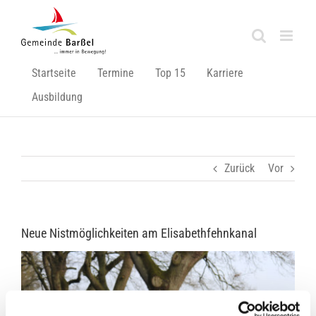
Zum
Inhalt
springen
Startseite
Termine
Top 15
Karriere
Ausbildung
Zurück
Vor
Neue Nistmöglichkeiten am Elisabethfehnkanal
Zeige
grösseres
Bild