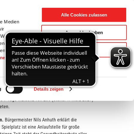
Suche
Ausbildung
Alle Cookies zulassen
nach:
le Medien
ir
Auswahl erlauben
reizeit
Gemeinde / Geschichte
, Werbung
ren Daten
Ablehnen
ienste
hnen
gesetzt.
Zurück
Vor
g
Details zeigen
he 7-Tage-Inzidenz von 285 (Stand: 1. März 2021)
eten.
n.
Bürgermeister Nils Anhuth erklärt die
pielplatz ist eine Anlaufstelle für große