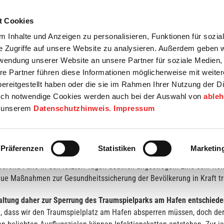
t Cookies
tartseite
Termine
Top 15
Karriere
 Inhalte und Anzeigen zu personalisieren, Funktionen für sozia
e Zugriffe auf unsere Website zu analysieren. Außerdem geben w
info
Wirtschaft / Wohnen
Bildung / Soziales
Touristik / F
rwendung unserer Website an unsere Partner für soziale Medien
re Partner führen diese Informationen möglicherweise mit weite
ereitgestellt haben oder die sie im Rahmen Ihrer Nutzung der D
ch notwendige Cookies werden auch bei der Auswahl von
able
in unserem
Datenschutzhinweis
.
Impressum
in Barßel
Präferenzen
Statistiken
Marketin
 Corona-Fälle in den letzten Tagen deutlich angestiegen. Eine sehr ho
eue Maßnahmen zur Gesundheitssicherung der Bevölkerung in Kraft tr
waltung daher zur Sperrung des Traumspielparks am Hafen entschiede
e, dass wir den Traumspielplatz am Hafen absperren müssen, doch der S