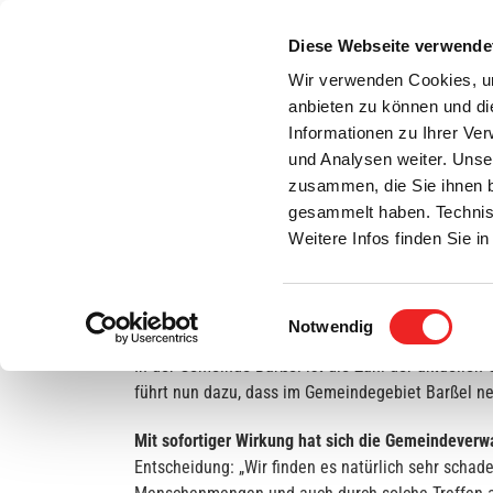
Zum
Inhalt
Diese Webseite verwende
S
springen
Wir verwenden Cookies, um
anbieten zu können und di
Aktuelles
Bürgerservice
Rats- / Bürger
Informationen zu Ihrer Ve
und Analysen weiter. Unse
zusammen, die Sie ihnen b
gesammelt haben. Technis
Weitere Infos finden Sie 
Einwilligungsauswahl
Hoher Inzidenzwert führt zu Einschränkungen 
Notwendig
In der Gemeinde Barßel ist die Zahl der aktuellen
führt nun dazu, dass im Gemeindegebiet Barßel n
Mit sofortiger Wirkung hat sich die Gemeindever
Entscheidung: „Wir finden es natürlich sehr schad