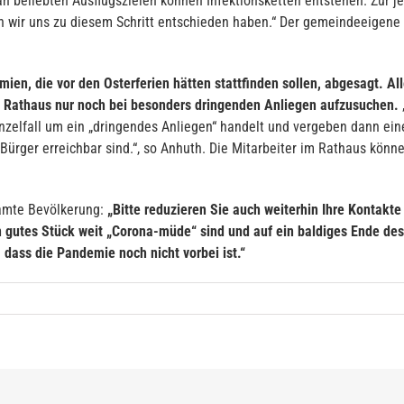
beliebten Ausflugszielen können Infektionsketten entstehen. Zur jet
n wir uns zu diesem Schritt entschieden haben.“ Der gemeindeeigene
mien, die vor den Osterferien hätten stattfinden sollen, abgesagt. 
e) Rathaus nur noch bei besonders dringenden Anliegen aufzusuchen.
inzelfall um ein „dringendes Anliegen“ handelt und vergeben dann eine
 Bürger erreichbar sind.“, so Anhuth. Die Mitarbeiter im Rathaus könne
samte Bevölkerung:
„Bitte reduzieren Sie auch weiterhin Ihre Kontakte
in gutes Stück weit „Corona-müde“ sind und auf ein baldiges Ende d
 dass die Pandemie noch nicht vorbei ist.“