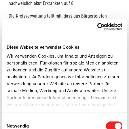
nachweislich akut Erkrankten auf 8.
Die Kreisverwaltung teilt mit, dass das Bürgertelefon
aufgrund geringer Nachfrage am Wochenende ab sofort nur
noch werktags von Montag bis Donnerstag von 8:30 bis
12:30 Uhr und 13:30 bis 16:00 Uhr sowie am Freitag von
8:30 bis 12:30 Uhr besetzt ist. Man erreicht es bei Fragen
Diese Webseite verwendet Cookies
zum Coronavirus unter Telefon (04471) 15-555.
Wir verwenden Cookies, um Inhalte und Anzeigen zu
personalisieren, Funktionen für soziale Medien anbieten
zu können und die Zugriffe auf unsere Website zu
Anzahl aller positiv getesteten
analysieren. Außerdem geben wir Informationen zu Ihrer
114
Corona-Fälle
Verwendung unserer Website an unsere Partner für
soziale Medien, Werbung und Analysen weiter. Unsere
Anzahl der Genesungen
106
Partner führen diese Informationen möglicherweise mit
Saldo der verbliebenen positiv
8
weiteren Daten zusammen, die Sie ihnen bereitgestellt
getesteten Corona-Fälle
haben oder die sie im Rahmen Ihrer Nutzung der Dienste
Anzahl der
gesammelt haben. Technisch notwendige Cookies
Einwilligungsauswahl
angeordneten Quarantäne-Fälle
637
werden auch bei der Auswahl von
ablehnen
gesetzt.
Notwendig
(insgesamt)