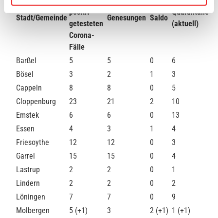
aller
posi
tiv
Quarantäne
Stadt/Gemeinde
Genesungen
Saldo
getesteten
(aktuell)
Corona-
Fälle
Barßel
5
5
0
6
Bösel
3
2
1
3
Cappeln
8
8
0
5
Cloppenburg
23
21
2
10
Emstek
6
6
0
13
Essen
4
3
1
4
Friesoythe
12
12
0
3
Garrel
15
15
0
4
Lastrup
2
2
0
1
Lindern
2
2
0
2
Löningen
7
7
0
9
Molbergen
5 (+1)
3
2 (+1)
1 (+1)