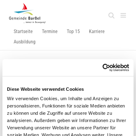
Zum
Inhalt
springen
Startseite
Termine
Top 15
Karriere
Ausbildung
Zurück
Vor
Diese Webseite verwendet Cookies
Wir verwenden Cookies, um Inhalte und Anzeigen zu
Anzahl der nachweislich Coronavirus-Infizierten steigt
personalisieren, Funktionen für soziale Medien anbieten
auf 21
zu können und die Zugriffe auf unsere Website zu
Nachfolgend veröffentlichen wir die Pressemitteilung des
analysieren. Außerdem geben wir Informationen zu Ihrer
Landkreises Cloppenburg (Stand: 26.03.2020):
Verwendung unserer Website an unsere Partner für
soziale Medien, Werbung und Analysen weiter. Unsere