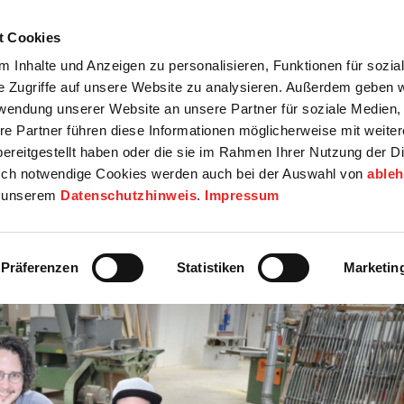
t Cookies
tartseite
Termine
Top 15
Karriere
 Inhalte und Anzeigen zu personalisieren, Funktionen für sozia
e Zugriffe auf unsere Website zu analysieren. Außerdem geben w
info
Wirtschaft / Wohnen
Bildung / Soziales
Touristik / F
rwendung unserer Website an unsere Partner für soziale Medien
re Partner führen diese Informationen möglicherweise mit weite
ereitgestellt haben oder die sie im Rahmen Ihrer Nutzung der D
ch notwendige Cookies werden auch bei der Auswahl von
able
in unserem
Datenschutzhinweis
.
Impressum
Präferenzen
Statistiken
Marketin