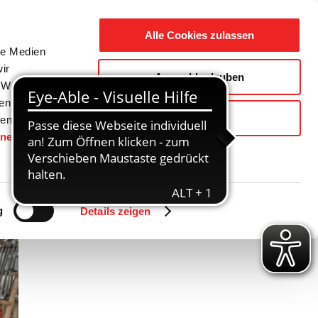
Suche
Ausbildung
Alle Cookies zulassen
nach:
le Medien
ir
Auswahl erlauben
reizeit
Gemeinde / Geschichte
, Werbung
ren Daten
Ablehnen
ienste
hnen
gesetzt.
Zurück
Vor
g
Details zeigen