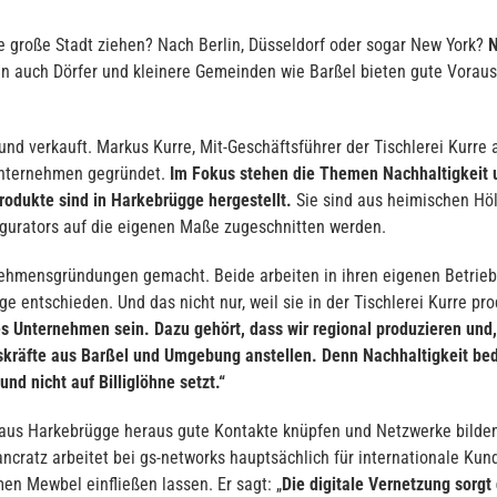
e große Stadt ziehen? Nach Berlin, Düsseldorf oder sogar New York?
N
 auch Dörfer und kleinere Gemeinden wie Barßel bieten gute Vorau
nd verkauft. Markus Kurre, Mit-Geschäftsführer der Tischlerei Kurre 
Unternehmen gegründet.
Im Fokus stehen die Themen Nachhaltigkeit un
rodukte sind in Harkebrügge hergestellt.
Sie sind aus heimischen Höl
igurators auf die eigenen Maße zugeschnitten werden.
ehmensgründungen gemacht. Beide arbeiten in ihren eigenen Betrieb
 entschieden. Und das nicht nur, weil sie in der Tischlerei Kurre pro
es Unternehmen sein. Dazu gehört, dass wir regional produzieren und,
skräfte aus Barßel und Umgebung anstellen. Denn Nachhaltigkeit bed
nd nicht auf Billiglöhne setzt.“
us Harkebrügge heraus gute Kontakte knüpfen und Netzwerke bilden
cratz arbeitet bei gs-networks hauptsächlich für internationale Kun
en Mewbel einfließen lassen. Er sagt: „
Die digitale Vernetzung sorgt