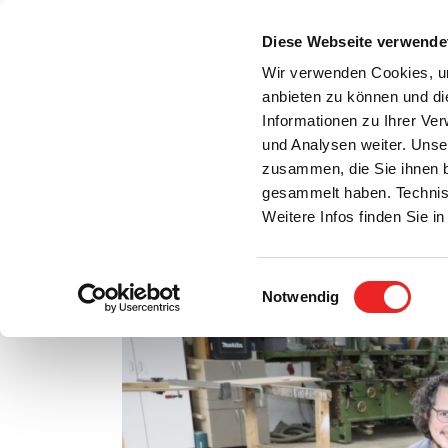
Zum
Inhalt
Diese Webseite verwende
S
springen
Wir verwenden Cookies, um
anbieten zu können und di
Aktuelles
Bürgerservice
Rats- / Bürger
Informationen zu Ihrer Ve
und Analysen weiter. Unse
zusammen, die Sie ihnen b
gesammelt haben. Technis
Weitere Infos finden Sie 
Einwilligungsauswahl
Nachhaltiges Start-Up aus Harkebrügge
Notwendig
Zeige
grösseres
Bild