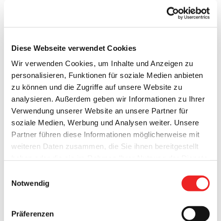
Sportler aus Barßel für Wettkampf-Erfolge geehrt
Diese Webseite verwendet Cookies
Wir verwenden Cookies, um Inhalte und Anzeigen zu
Für ihre sportlichen Leistungen wurden die
personalisieren, Funktionen für soziale Medien anbieten
Schwimmerinnen und Schwimmer der DLRG Ortsgruppe
zu können und die Zugriffe auf unsere Website zu
Barßel, die Leichtathletin Mareike Witte vom STV Barßel
analysieren. Außerdem geben wir Informationen zu Ihrer
und der Barßeler Kitesurfer Jendric Burkhardt von
Verwendung unserer Website an unsere Partner für
Bürgermeister Nils Anhuth geehrt. Der Bürgermeister hatte
soziale Medien, Werbung und Analysen weiter. Unsere
zum Empfang ins Rathaus geladen. Im Namen von Rat und
Partner führen diese Informationen möglicherweise mit
Verwaltung sprach er Dank und Anerkennung aus: „Ich bin
weiteren Daten zusammen, die Sie ihnen bereitgestellt
stolz, dass [...]
haben oder die sie im Rahmen Ihrer Nutzung der Dienste
gesammelt haben. Technisch notwendige Cookies
Einwilligungsauswahl
11. Dezember 2019
werden auch bei der Auswahl von
ablehnen
gesetzt.
Notwendig
Weitere Infos finden Sie in
unserem
Datenschutzhinweis
.
Impressum
Präferenzen