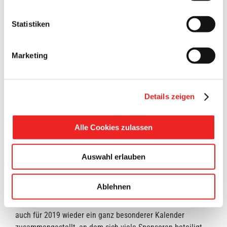
Statistiken
Marketing
Details zeigen
Alle Cookies zulassen
Gewinne! Gewinne! Gewinne!
Auswahl erlauben
Der Förderverein „Kindertagesstätte Die Arche und
Grundschule Sonnentau e.V.“ in Elisabethfehn hat auch in
Ablehnen
diesem Jahr wieder seine Adventskalenderaktion gestartet!
Um die Wartezeit bis Weihnachten zu verkürzen, wurde
auch für 2019 wieder ein ganz besonderer Kalender