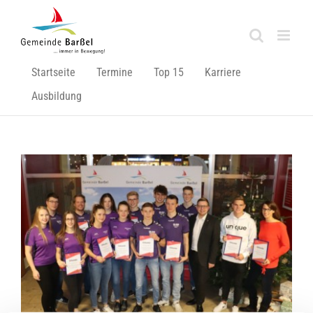
Zum
Inhalt
springen
Startseite
Termine
Top 15
Karriere
Ausbildung