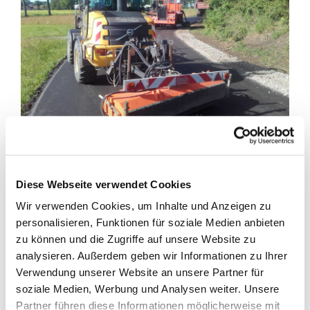
Schweres „Gerät“
war in den vergangenen Wochen auf der
Waldstraße
in Osterhausen im Einsatz. Es wurden im
Diese Webseite verwendet Cookies
Rahmen der
Straßenausbaumaßnahme
die
Wir verwenden Cookies, um Inhalte und Anzeigen zu
Asphalttragschicht
und die
Verschleißdecke
aufgebracht.
personalisieren, Funktionen für soziale Medien anbieten
Derzeit wird an der Seitenraumstabilisierung gearbeitet und
zu können und die Zugriffe auf unsere Website zu
die Hofzufahrten müssen wieder hergerichtet werden, um
analysieren. Außerdem geben wir Informationen zu Ihrer
die Maßnahme abzurunden und die Straße wieder für den
Verwendung unserer Website an unsere Partner für
Verkehr freizugeben.
soziale Medien, Werbung und Analysen weiter. Unsere
Partner führen diese Informationen möglicherweise mit