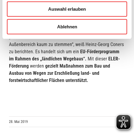
wie umgesetzt“, freut sich der für die Betreuung der
Auswahl erlauben
Maßnahme zuständige Mitarbeiter des Gemeindebauamtes,
Heinz-Georg Coners. Aktuell hat er sich heute wieder ein
Bild vor Ort gemacht und die Baustelle besichtigt.
Ablehnen
„Ohne diese Fördermittel wären Ausbaumaßnahmen im
Außenbereich kaum zu stemmen“, weiß Heinz-Georg Coners
zu berichten. Es handelt sich um ein
EU-Förderprogramm
im Rahmen des „ländlichen Wegebaus“.
Mit dieser
ELER-
Förderung
werden
gezielt Maßnahmen zum Bau und
Ausbau von Wegen zur Erschließung land- und
forstwirtschaftlicher Flächen unterstützt.
28. Mai 2019