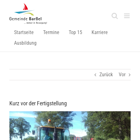
Zum
Inhalt
springen
Startseite
Termine
Top 15
Karriere
Ausbildung
Zurück
Vor
Kurz vor der Fertigstellung
Zeige
grösseres
Bild