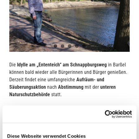
Die
Idylle am „Ententeich“ am Schnappburgsweg
in Barßel
können bald wieder alle Bürgerinnen und Bürger genießen.
Derzeit findet eine umfangreiche
Aufräum- und
Säuberungsaktion
nach
Abstimmung
mit der
unteren
Naturschutzbehörde
statt.
Letztmalig
wurde nach Aussage des Landkreises
Cloppenburg
vor ca. 25 Jahren
in dem Bereich „klar Schiff
gemacht“. Im Laufe der Jahre war der
idyllische kleine
Teich
mit Strauchschnitt extrem zu gewuchert und durch
Diese Webseite verwendet Cookies
illegale Abfallentsorgungen und Unrat
in keinem