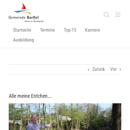
Zum
Inhalt
springen
Startseite
Termine
Top 15
Karriere
Ausbildung
Zurück
Vor
Alle meine Entchen….
Zeige
grösseres
Bild