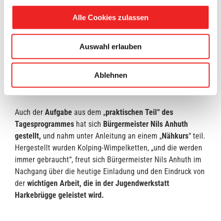
und Servicetechnik, Holztechnik und Nähtechnik sind einige
Alle Cookies zulassen
der Tätigkeitsfelder, auf dem die Kolping-Berufshilfe tätig
ist, um die Jugendlichen effizient, dauerhaft und unter
Berücksichtigung sozialer Aspekte zu integrieren. Ein
Auswahl erlauben
besonderes Augenmerk liegt dabei auch auf dem
Sozialverhalten, der Stärkung persönlicher und sozialer
Ablehnen
Kompetenzen und weiteren Hilfestellungen zur
Orientierung.
Auch der
Aufgabe
aus dem „
praktischen Teil“ des
Tagesprogrammes
hat sich
Bürgermeister Nils Anhuth
gestellt,
und nahm unter Anleitung an einem „
Nähkurs
“ teil.
Hergestellt wurden Kolping-Wimpelketten, „und die werden
immer gebraucht“, freut sich Bürgermeister Nils Anhuth im
Nachgang über die heutige Einladung und den Eindruck von
der
wichtigen Arbeit, die in der Jugendwerkstatt
Harkebrügge geleistet wird.