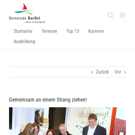
Zum
Inhalt
springen
Startseite
Termine
Top 15
Karriere
Ausbildung
Zurück
Vor
Gemeinsam an einem Strang ziehen!
Zeige
grösseres
Bild