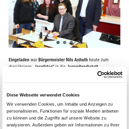
Eingeladen
war
Bürgermeister Nils Anhuth
heute zum
diesjährigen „
Josefstag
“ in die
Jugendwerkstatt
Harkebrügge der Kolping-Berufshilfe
.
Zum Hintergrund
: der Josefstag ist ein bundesweiter,
dezentraler Aktionstag, der auf die wichtige Arbeit in
Diese Webseite verwendet Cookies
Einrichtungen der Jugendsozialarbeit, insbesondere der
Wir verwenden Cookies, um Inhalte und Anzeigen zu
Jugendberufshilfe, in katholischer Trägerschaft
personalisieren, Funktionen für soziale Medien anbieten
aufmerksam macht. Am Josefstag präsentieren diese
zu können und die Zugriffe auf unsere Website zu
Einrichtungen ihre Arbeit in der Öffentlichkeit – und so nun
analysieren. Außerdem geben wir Informationen zu Ihrer
heute auch in der Jugendwerkstatt Harkebrügge.