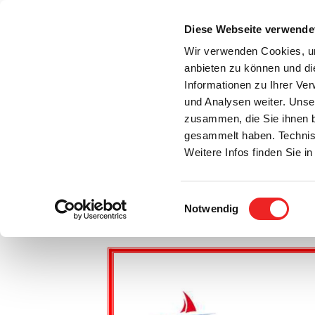
Zum
Inhalt
Diese Webseite verwende
S
springen
Wir verwenden Cookies, um
anbieten zu können und di
Aktuelles
Bürgerservice
Rats- / Bürger
Informationen zu Ihrer Ve
und Analysen weiter. Unse
zusammen, die Sie ihnen b
gesammelt haben. Technis
Weitere Infos finden Sie 
Einwilligungsauswahl
Rathaus und Hafen-Bad geschlossen!
Notwendig
Zeige
grösseres
Bild