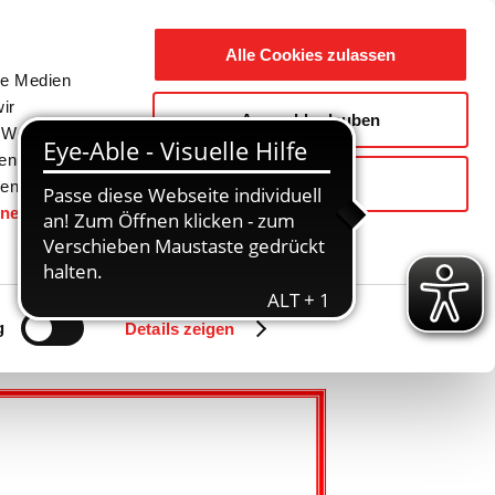
Suche
Ausbildung
Alle Cookies zulassen
nach:
le Medien
ir
Auswahl erlauben
reizeit
Gemeinde / Geschichte
, Werbung
ren Daten
Ablehnen
ienste
hnen
gesetzt.
Zurück
Vor
g
Details zeigen