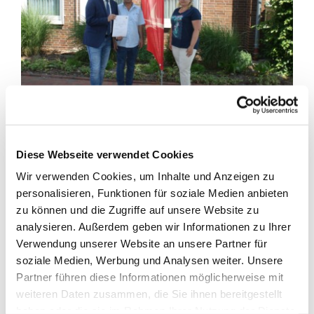
Einen Zuwendungsbescheid aus dem Förderprogramm für
Diese Webseite verwendet Cookies
kleine und mittelständische Unternehmen (KMU) konnte der
Wir verwenden Cookies, um Inhalte und Anzeigen zu
Bürgermeister der Gemeinde Barßel, Nils Anhuth,
personalisieren, Funktionen für soziale Medien anbieten
gemeinsam mit Kämmerin Anke Rönneper nun an Herrn
zu können und die Zugriffe auf unsere Website zu
Georgios Nicoloulias übergeben. Der Facharzt für Chirurgie
analysieren. Außerdem geben wir Informationen zu Ihrer
und Unfallchirurgie hatte zu Beginn des Jahres die Praxis
Verwendung unserer Website an unsere Partner für
von Dr. Joachim Niemeier im Therapiezentrum am
soziale Medien, Werbung und Analysen weiter. Unsere
Mühlenweg übernommen. Den Zuwendungsbetrag von
Partner führen diese Informationen möglicherweise mit
insgesamt 22.500 Euro stellen der Landkreis Cloppenburg
weiteren Daten zusammen, die Sie ihnen bereitgestellt
und die Gemeinde Barßel (je zur Hälfte) für die Übernahme
haben oder die sie im Rahmen Ihrer Nutzung der Dienste