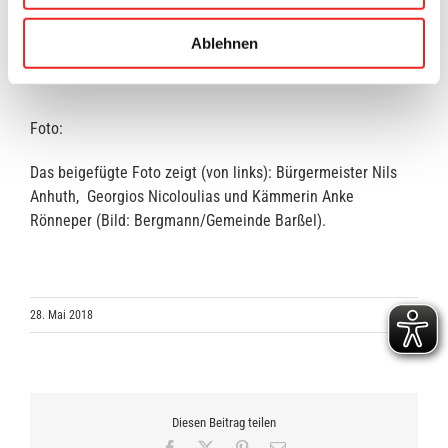
https://www.lkclp.de/wirtschaft-
gewerbe/wirtschaftsinformationen/downloadangebote.php
Ablehnen
Foto:
Das beigefügte Foto zeigt (von links): Bürgermeister Nils
Anhuth, Georgios Nicoloulias und Kämmerin Anke
Rönneper (Bild: Bergmann/Gemeinde Barßel).
28. Mai 2018
Diesen Beitrag teilen
Facebook
X
Pinterest
E-