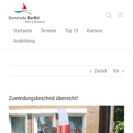
Zum
Inhalt
springen
Startseite
Termine
Top 15
Karriere
Ausbildung
Zurück
Vor
Zuwendungsbescheid überreicht!
Zeige
grösseres
Bild