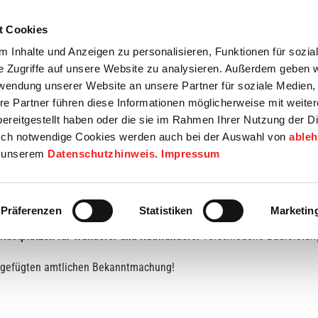
t Cookies
tartseite
Termine
Top 15
Karriere
 Inhalte und Anzeigen zu personalisieren, Funktionen für sozia
e Zugriffe auf unsere Website zu analysieren. Außerdem geben w
info
Wirtschaft / Wohnen
Bildung / Soziales
Touristik / F
rwendung unserer Website an unsere Partner für soziale Medien
re Partner führen diese Informationen möglicherweise mit weite
ereitgestellt haben oder die sie im Rahmen Ihrer Nutzung der D
ch notwendige Cookies werden auch bei der Auswahl von
able
in unserem
Datenschutzhinweis
.
Impressum
Präferenzen
Statistiken
Marketin
Rastplätzen für Wanderer und Radwanderer
verschiedene Bauleistung
eigefügten amtlichen Bekanntmachung!