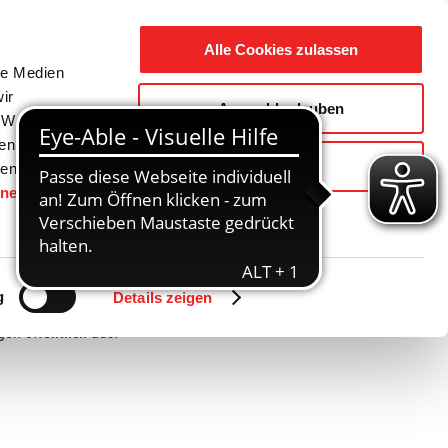
Suche
Ausbildung
Alle Cookies zulassen
nach:
le Medien
ir
Auswahl erlauben
reizeit
Gemeinde / Geschichte
, Werbung
ren Daten
Ablehnen
ienste
hnen
gesetzt.
Zurück
Vor
g
Details zeigen
en öffentlich aus.