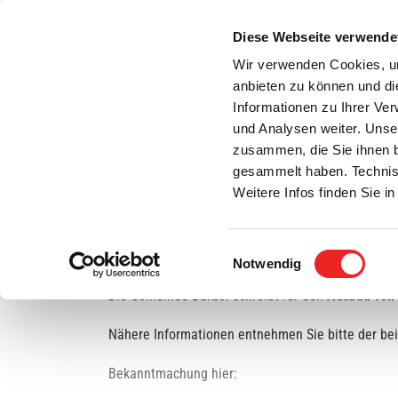
Zum
Inhalt
Diese Webseite verwende
S
springen
Wir verwenden Cookies, um
anbieten zu können und di
Aktuelles
Bürgerservice
Rats- / Bürger
Informationen zu Ihrer Ve
und Analysen weiter. Unse
zusammen, die Sie ihnen b
gesammelt haben. Technis
Weitere Infos finden Sie 
Einwilligungsauswahl
Ausschreibung der Bauleistung „Rastplätze“
Notwendig
Die Gemeinde Barßel schreibt für den
Ausbau von 
Nähere Informationen entnehmen Sie bitte der b
Bekanntmachung hier: