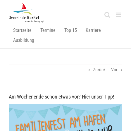
Zum
Inhalt
springen
Startseite
Termine
Top 15
Karriere
Ausbildung
Zurück
Vor
Am Wochenende schon etwas vor? Hier unser Tipp!
Zeige
grösseres
Bild