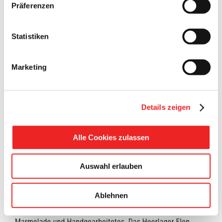
Präferenzen
Hüpfburg
Statistiken
Karussell
Marketing
Kinderschminken
Schaumkusswurfmaschine
Details zeigen
Ponyreiten
Alle Cookies zulassen
Luftballonwettbewerb
Hip-Hop-Tanz
Auswahl erlauben
Ablehnen
Die Kreativfrauen aus Barßel bieten selbstgemachte
Marmelade und Handgearbeitetes. Das Heerlager Elen