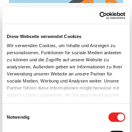
Am kommenden
Sonntag, dem 07.05.2017
, von 14:00 bis
18:00 Uhr findet am Bootshafen in Barßel eine besondere
Veranstaltung statt.
Diese Webseite verwendet Cookies
Wir verwenden Cookies, um Inhalte und Anzeigen zu
personalisieren, Funktionen für soziale Medien anbieten
Das
zu können und die Zugriffe auf unsere Website zu
analysieren. Außerdem geben wir Informationen zu Ihrer
FAMILIENFEST AM HAFEN
Verwendung unserer Website an unsere Partner für
soziale Medien, Werbung und Analysen weiter. Unsere
Partner führen diese Informationen möglicherweise mit
mit vielen Attraktionen:
weiteren Daten zusammen, die Sie ihnen bereitgestellt
haben oder die sie im Rahmen Ihrer Nutzung der Dienste
gesammelt haben. Technisch notwendige Cookies
Einwilligungsauswahl
werden auch bei der Auswahl von
ablehnen
gesetzt.
Notwendig
Die Feuerwehr kommt mit zwei Löschzügen und die Kinder
Weitere Infos finden Sie in
dürfen mal Feuerwehrmann spielen. Zudem gibt es:
unserem
Datenschutzhinweis
.
Impressum