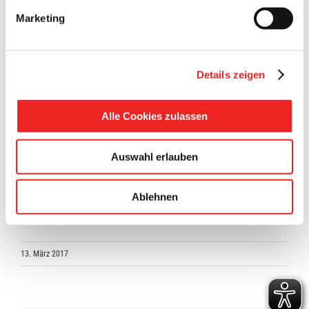
diesem Abend das
Hafen-Bad
in eine Ruhezone!
Marketing
Hier finden Sie Entspannung und können bei Kerzenschein
den Stress und die Anstrengungen der vergangenen Woche
vergessen.
Details zeigen
Wir freuen uns auf Sie!
Alle Cookies zulassen
Ihr TEAM vom Hafen-Bad
Auswahl erlauben
*
Für Badegäste ab 16 Jahre!
Ablehnen
13. März 2017