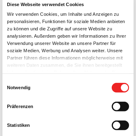
Diese Webseite verwendet Cookies
Wir verwenden Cookies, um Inhalte und Anzeigen zu
personalisieren, Funktionen für soziale Medien anbieten
zu können und die Zugriffe auf unsere Website zu
analysieren. Außerdem geben wir Informationen zu Ihrer
Verwendung unserer Website an unsere Partner für
Schwimmen bei Kerzenschein
soziale Medien, Werbung und Analysen weiter. Unsere
Partner führen diese Informationen möglicherweise mit
und in ruhiger Atmosphäre!
weiteren Daten zusammen, die Sie ihnen bereitgestellt
haben oder die sie im Rahmen Ihrer Nutzung der Dienste
gesammelt haben. Technisch notwendige Cookies
Einwilligungsauswahl
werden auch bei der Auswahl von
ablehnen
gesetzt.
Notwendig
Weitere Infos finden Sie in
Das Team vom
Hafen-Bad
Barßel lädt Sie * herzlich ein, am
unserem
Datenschutzhinweis
.
Impressum
Freitag, dem 17. März 2017, von 20.00 bis 22.15 Uhr, in
Präferenzen
stimmungsvollem Lichterschein durchs Wasser zu gleiten.
Ein Lichtermeer aus Kerzen taucht das Bad in sanftes,
Statistiken
warmes Licht und stimmungsvolle Musik verwandelt an