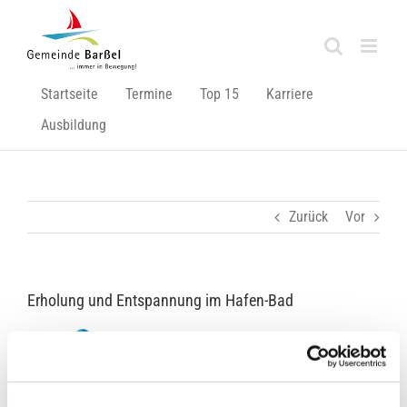
Zum
Inhalt
springen
Startseite
Termine
Top 15
Karriere
Ausbildung
Zurück
Vor
Erholung und Entspannung im Hafen-Bad
Zeige
grösseres
Bild