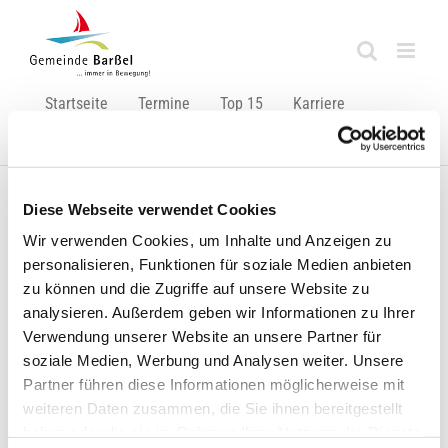
Zum
Inhalt
springen
Startseite
Termine
Top 15
Karriere
Ausbildung
Diese Webseite verwendet Cookies
Zurück
Vor
Wir verwenden Cookies, um Inhalte und Anzeigen zu
personalisieren, Funktionen für soziale Medien anbieten
zu können und die Zugriffe auf unsere Website zu
analysieren. Außerdem geben wir Informationen zu Ihrer
Am 11. September sind Kommunalwahlen!
Verwendung unserer Website an unsere Partner für
soziale Medien, Werbung und Analysen weiter. Unsere
Warum Sie wählen sollten? Was Sie wissen
Partner führen diese Informationen möglicherweise mit
sollten!
weiteren Daten zusammen, die Sie ihnen bereitgestellt
haben oder die sie im Rahmen Ihrer Nutzung der Dienste
Hier dazu der neue Filmbeitrag: