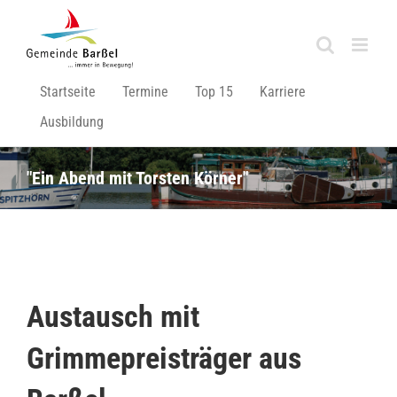
Zum
Inhalt
springen
Startseite
Termine
Top 15
Karriere
Ausbildung
"Ein Abend mit Torsten Körner"
Austausch mit
Grimmepreisträger aus