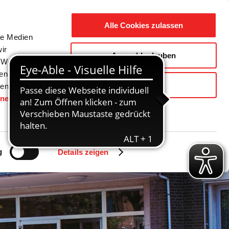
Suche
Ausbildung
Alle Cookies zulassen
nach:
le Medien
ir
Auswahl erlauben
reizeit
Gemeinde / Geschichte
, Werbung
ren Daten
Ablehnen
ienste
hnen
gesetzt.
g
Details zeigen