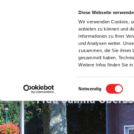
Zum
Inhalt
Diese Webseite verwende
S
springen
Wir verwenden Cookies, um
anbieten zu können und di
Aktuelles
Bürgerservice
Rats- / Bürger
Informationen zu Ihrer Ve
und Analysen weiter. Unse
zusammen, die Sie ihnen b
gesammelt haben. Technis
Weitere Infos finden Sie 
Einwilligungsauswahl
Notwendig
Frau Janina Obersc