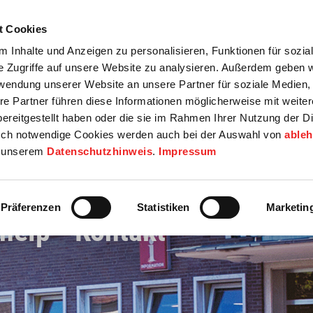
t Cookies
tartseite
Termine
Top 15
Karriere
 Inhalte und Anzeigen zu personalisieren, Funktionen für sozia
e Zugriffe auf unsere Website zu analysieren. Außerdem geben w
info
Wirtschaft / Wohnen
Bildung / Soziales
Touristik / F
rwendung unserer Website an unsere Partner für soziale Medien
re Partner führen diese Informationen möglicherweise mit weite
ereitgestellt haben oder die sie im Rahmen Ihrer Nutzung der D
ch notwendige Cookies werden auch bei der Auswahl von
able
in unserem
Datenschutzhinweis
.
Impressum
Präferenzen
Statistiken
Marketin
help - Kontakt