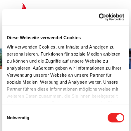
Zum
Inhalt
springen
Startseite
Termine
Top 15
Karriere
Diese Webseite verwendet Cookies
Ausbildung
Wir verwenden Cookies, um Inhalte und Anzeigen zu
personalisieren, Funktionen für soziale Medien anbieten
Herr Daniel Weber
zu können und die Zugriffe auf unsere Website zu
analysieren. Außerdem geben wir Informationen zu Ihrer
Verwendung unserer Website an unsere Partner für
soziale Medien, Werbung und Analysen weiter. Unsere
Partner führen diese Informationen möglicherweise mit
weiteren Daten zusammen, die Sie ihnen bereitgestellt
Herr Daniel Weber
haben oder die sie im Rahmen Ihrer Nutzung der Dienste
Organisation:
Sozial-, Standes-, Ordnungs- und Meldeamt
gesammelt haben. Technisch notwendige Cookies
Einwilligungsauswahl
werden auch bei der Auswahl von
ablehnen
gesetzt.
Notwendig
Telefon:
04499 / 81-32
Weitere Infos finden Sie in
Fax: 04499/8159
unserem
Datenschutzhinweis
.
Impressum