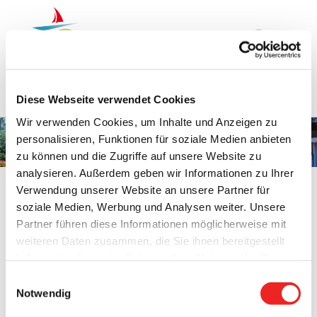
Zum
Inhalt
springen
Startseite
Termine
Top 15
Karriere
Ausbildung
Diese Webseite verwendet Cookies
Wir verwenden Cookies, um Inhalte und Anzeigen zu
personalisieren, Funktionen für soziale Medien anbieten
Frau Bianca Töbermann
zu können und die Zugriffe auf unsere Website zu
analysieren. Außerdem geben wir Informationen zu Ihrer
Verwendung unserer Website an unsere Partner für
soziale Medien, Werbung und Analysen weiter. Unsere
Partner führen diese Informationen möglicherweise mit
weiteren Daten zusammen, die Sie ihnen bereitgestellt
Frau Bianca Töbermann
haben oder die sie im Rahmen Ihrer Nutzung der Dienste
Organisation:
Amt für Finanzwesen und Liegenschaften
gesammelt haben. Technisch notwendige Cookies
Telefon:
04499 / 81-34
Einwilligungsauswahl
werden auch bei der Auswahl von
ablehnen
gesetzt.
Fax: 04499/8159
Notwendig
Weitere Infos finden Sie in
E-Mail:
toebermann(at)barssel.de