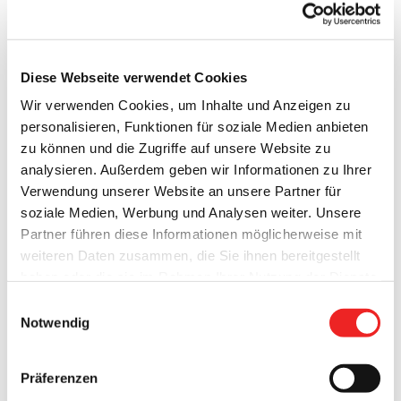
Vier neue Abbiegeassistenten für Barßeler Feuerwehr
Diese Webseite verwendet Cookies
Wir verwenden Cookies, um Inhalte und Anzeigen zu
Wenn es brennt oder Menschenleben in Gefahr sind geht es
personalisieren, Funktionen für soziale Medien anbieten
um jede Sekunde. Um schnell bei ihrem Einsatzort zu sein,
zu können und die Zugriffe auf unsere Website zu
fahren Feuerwehrmänner und -frauen daher oft bei hoher
analysieren. Außerdem geben wir Informationen zu Ihrer
Geschwindigkeit los. Damit die Fahrt zum Einsatzort sowohl
Verwendung unserer Website an unsere Partner für
für die Feuerwehrmitglieder als auch für andere
soziale Medien, Werbung und Analysen weiter. Unsere
Verkehrsteilnehmer sicherer wird, hat die Freiwillige
Partner führen diese Informationen möglicherweise mit
Feuerwehr Barßel ihre LKWs nun mit [...]
weiteren Daten zusammen, die Sie ihnen bereitgestellt
haben oder die sie im Rahmen Ihrer Nutzung der Dienste
6. November 2024
gesammelt haben. Technisch notwendige Cookies
Einwilligungsauswahl
werden auch bei der Auswahl von
ablehnen
gesetzt.
Notwendig
Weitere Infos finden Sie in
unserem
Datenschutzhinweis
.
Impressum
Präferenzen