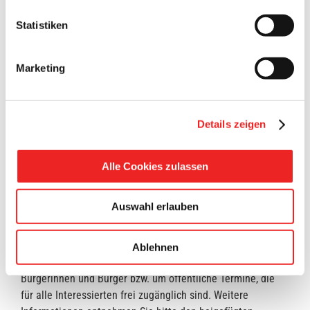
Statistiken
Marketing
Details zeigen
Alle Cookies zulassen
Amprion informiert die Bürger über Korridor B
Auswahl erlauben
Anbei eine aktuelle Pressemitteilung zu den anstehenden
Informations- und Dialogterminen der Amprion GmbH zum
Korridor B in der Region Weser-Ems. Bei den genannten
Ablehnen
Terminen handelt es sich um ein Informationsangebot für
Bürgerinnen und Bürger bzw. um öffentliche Termine, die
für alle Interessierten frei zugänglich sind. Weitere