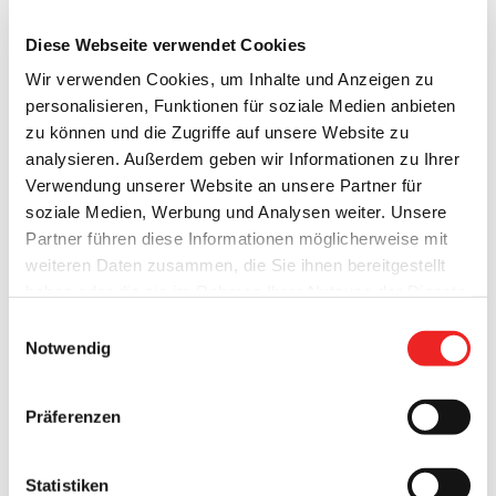
Diese Webseite verwendet Cookies
Wir verwenden Cookies, um Inhalte und Anzeigen zu
personalisieren, Funktionen für soziale Medien anbieten
zu können und die Zugriffe auf unsere Website zu
analysieren. Außerdem geben wir Informationen zu Ihrer
Verwendung unserer Website an unsere Partner für
soziale Medien, Werbung und Analysen weiter. Unsere
Der Umzug der Gemeindemitarbeiter in das neue
Partner führen diese Informationen möglicherweise mit
Verwaltungsgebäude ist geschafft. Seit ca. 3 Wochen läuft
weiteren Daten zusammen, die Sie ihnen bereitgestellt
nun der Betrieb in den neuen Räumlichkeiten, die Ende Mai
haben oder die sie im Rahmen Ihrer Nutzung der Dienste
fertiggestellt wurden.
Die Gemeinde feiert diesen
gesammelt haben. Technisch notwendige Cookies
Einwilligungsauswahl
Meilenstein nun am Samstag, den 22. Juni 2024 mit einem
werden auch bei der Auswahl von
ablehnen
gesetzt.
Notwendig
„Tag der offenen Tür“ für die Öffentlichkeit.
Weitere Infos finden Sie in
unserem
Datenschutzhinweis
.
Impressum
„Von 14:00 bis 18:00 Uhr sind alle Bürgerinnen und Bürger
Präferenzen
herzlich eingeladen sich das neue Gebäude anzusehen.“,
sagt Bürgermeister Nils Anhuth.
„An diesem Tag werden
Statistiken
stündlich Führungen durch das Rathaus angeboten, sodass