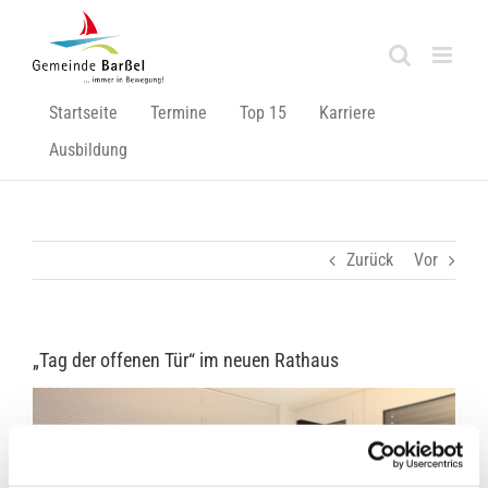
Zum
Inhalt
springen
Startseite
Termine
Top 15
Karriere
Ausbildung
Zurück
Vor
„Tag der offenen Tür“ im neuen Rathaus
Zeige
grösseres
Bild