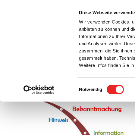
Zum
Inhalt
Diese Webseite verwende
S
springen
Wir verwenden Cookies, um
anbieten zu können und di
Aktuelles
Bürgerservice
Rats- / Bürger
Informationen zu Ihrer Ve
und Analysen weiter. Unse
zusammen, die Sie ihnen b
gesammelt haben. Technis
Weitere Infos finden Sie 
Einwilligungsauswahl
Ankündigung von Baugrunduntersuchungen d
Notwendig
Zeige
grösseres
Bild