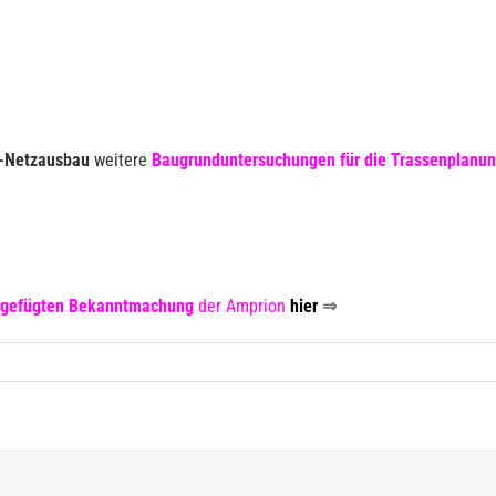
e-Netzausbau
weitere
Baugrunduntersuchungen für die Trassenplanu
igefügten Bekanntmachung
der Amprion
hier
⇒