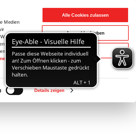
Suche
Ausbildung
Alle Cookies zulassen
nach:
le Medien
ir
Auswahl erlauben
reizeit
Gemeinde / Geschichte
, Werbung
ren Daten
Ablehnen
ienste
hnen
gesetzt.
Zurück
Vor
g
Details zeigen