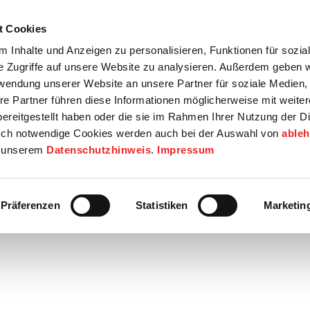
t Cookies
tartseite
Termine
Top 15
Karriere
 Inhalte und Anzeigen zu personalisieren, Funktionen für sozia
e Zugriffe auf unsere Website zu analysieren. Außerdem geben w
info
Wirtschaft / Wohnen
Bildung / Soziales
Touristik / F
rwendung unserer Website an unsere Partner für soziale Medien
re Partner führen diese Informationen möglicherweise mit weite
ereitgestellt haben oder die sie im Rahmen Ihrer Nutzung der D
ch notwendige Cookies werden auch bei der Auswahl von
able
in unserem
Datenschutzhinweis
.
Impressum
urch Amprion!
Präferenzen
Statistiken
Marketin