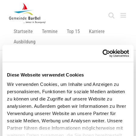
Zum
Inhalt
springen
Startseite
Termine
Top 15
Karriere
Ausbildung
Zurück
Vor
Diese Webseite verwendet Cookies
Wir verwenden Cookies, um Inhalte und Anzeigen zu
personalisieren, Funktionen für soziale Medien anbieten
zu können und die Zugriffe auf unsere Website zu
Hafen-Bad für Veranstaltung geschlossen!
analysieren. Außerdem geben wir Informationen zu Ihrer
Zeige
Verwendung unserer Website an unsere Partner für
grösseres
soziale Medien, Werbung und Analysen weiter. Unsere
Bild
Partner führen diese Informationen möglicherweise mit
weiteren Daten zusammen, die Sie ihnen bereitgestellt