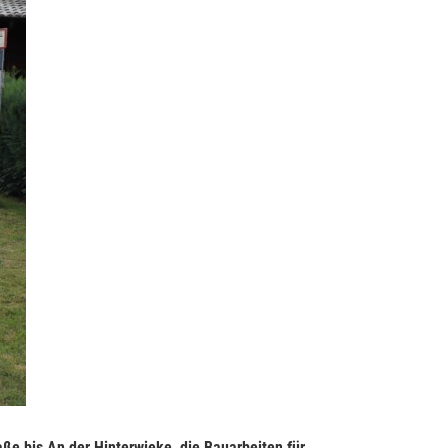
ße bis An der Hinterwieke, die Bauarbeiten für