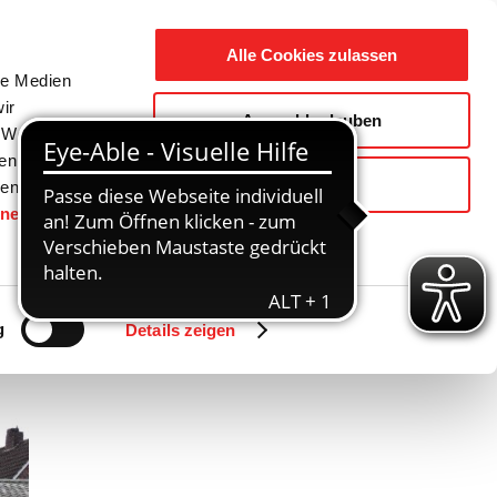
Suche
Ausbildung
Alle Cookies zulassen
nach:
le Medien
ir
Auswahl erlauben
reizeit
Gemeinde / Geschichte
, Werbung
ren Daten
Ablehnen
ienste
hnen
gesetzt.
Zurück
Vor
g
Details zeigen