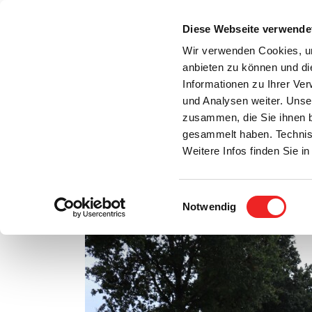
Zum
Inhalt
Diese Webseite verwende
S
springen
Wir verwenden Cookies, um
anbieten zu können und di
Aktuelles
Bürgerservice
Rats- / Bürger
Informationen zu Ihrer Ve
und Analysen weiter. Unse
zusammen, die Sie ihnen b
gesammelt haben. Technis
Weitere Infos finden Sie 
Einwilligungsauswahl
Neuer Geh- und Radweg an Ramsloher Straße
Notwendig
Zeige
grösseres
Bild