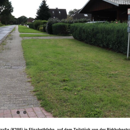
aße (K299) in Elisabethfehn, auf dem Teilstück von der Birkhuhnstra