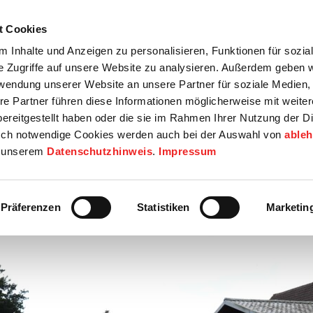
t Cookies
tartseite
Termine
Top 15
Karriere
 Inhalte und Anzeigen zu personalisieren, Funktionen für sozia
e Zugriffe auf unsere Website zu analysieren. Außerdem geben w
info
Wirtschaft / Wohnen
Bildung / Soziales
Touristik / F
rwendung unserer Website an unsere Partner für soziale Medien
re Partner führen diese Informationen möglicherweise mit weite
ereitgestellt haben oder die sie im Rahmen Ihrer Nutzung der D
ch notwendige Cookies werden auch bei der Auswahl von
able
in unserem
Datenschutzhinweis
.
Impressum
Präferenzen
Statistiken
Marketin