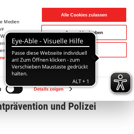
Suche
Ausbildung
Alle Cookies zulassen
nach:
le Medien
ir
Auswahl erlauben
reizeit
Gemeinde / Geschichte
, Werbung
ren Daten
Ablehnen
ienste
hnen
gesetzt.
Zurück
Vor
g
Details zeigen
htprävention und Polizei