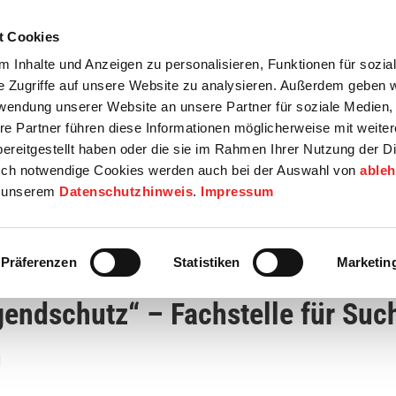
t Cookies
tartseite
Termine
Top 15
Karriere
 Inhalte und Anzeigen zu personalisieren, Funktionen für sozia
e Zugriffe auf unsere Website zu analysieren. Außerdem geben w
info
Wirtschaft / Wohnen
Bildung / Soziales
Touristik / F
rwendung unserer Website an unsere Partner für soziale Medien
re Partner führen diese Informationen möglicherweise mit weite
ereitgestellt haben oder die sie im Rahmen Ihrer Nutzung der D
ch notwendige Cookies werden auch bei der Auswahl von
able
in unserem
Datenschutzhinweis
.
Impressum
d Jugendschutz“
Präferenzen
Statistiken
Marketin
ugendschutz“ –
Fachstelle für Suc
n