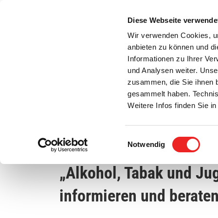
Zum
Inhalt
Diese Webseite verwende
S
springen
Wir verwenden Cookies, um
anbieten zu können und di
Aktuelles
Bürgerservice
Rats- / Bürger
Informationen zu Ihrer Ve
und Analysen weiter. Unse
zusammen, die Sie ihnen b
gesammelt haben. Technis
Weitere Infos finden Sie 
Einwilligungsauswahl
Präventionsveranstaltung „Alkohol, Tabak un
Notwendig
„Alkohol, Tabak und J
informieren und berate