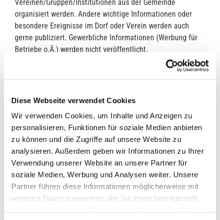
Vereinen/Gruppen/Institutionen aus der Gemeinde
organisiert werden. Andere wichtige Informationen oder
besondere Ereignisse im Dorf oder Verein werden auch
gerne publiziert. Gewerbliche Informationen (Werbung für
Betriebe o.Ä.) werden nicht veröffentlicht.
Auf allen Tafeln werden die gleichen Informationen
abgespielt und sie sind momentan so eingestellt, dass eine
Veranstaltung frühestens zwei Wochen vor Beginn
Diese Webseite verwendet Cookies
publiziert wird. In Ausnahmefällen (z.B. wegen einer
Wir verwenden Cookies, um Inhalte und Anzeigen zu
Anmeldefrist o.Ä.) kann das Abspieldatum auch angepasst
personalisieren, Funktionen für soziale Medien anbieten
werden.
zu können und die Zugriffe auf unsere Website zu
analysieren. Außerdem geben wir Informationen zu Ihrer
Die Veröffentlichung läuft über die Gemeindeverwaltung.
Verwendung unserer Website an unsere Partner für
Die Ansprechpartnerin für die Veröffentlichung ist Frau
soziale Medien, Werbung und Analysen weiter. Unsere
Janina Wlodarczyk.
Partner führen diese Informationen möglicherweise mit
So funktioniert die Veröffentlichung auf den Tafeln:
weiteren Daten zusammen, die Sie ihnen bereitgestellt
haben oder die sie im Rahmen Ihrer Nutzung der Dienste
Die Vereine/Gruppen lassen uns die Informationen