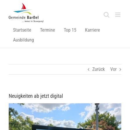
Zum
Inhalt
springen
Startseite
Termine
Top 15
Karriere
Ausbildung
Zurück
Vor
Neuigkeiten ab jetzt digital
Zeige
grösseres
Bild