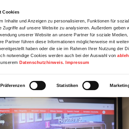
t Cookies
tartseite
Termine
Top 15
Karriere
 Inhalte und Anzeigen zu personalisieren, Funktionen für sozia
e Zugriffe auf unsere Website zu analysieren. Außerdem geben w
info
Wirtschaft / Wohnen
Bildung / Soziales
Touristik / F
rwendung unserer Website an unsere Partner für soziale Medien
re Partner führen diese Informationen möglicherweise mit weite
ereitgestellt haben oder die sie im Rahmen Ihrer Nutzung der D
ch notwendige Cookies werden auch bei der Auswahl von
able
in unserem
Datenschutzhinweis
.
Impressum
Präferenzen
Statistiken
Marketin