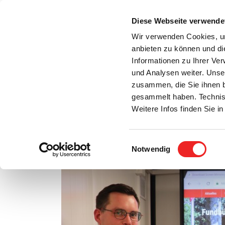
Zum
Inhalt
Diese Webseite verwende
S
springen
Wir verwenden Cookies, um
anbieten zu können und di
Aktuelles
Bürgerservice
Rats- / Bürger
Informationen zu Ihrer Ve
und Analysen weiter. Unse
zusammen, die Sie ihnen b
gesammelt haben. Technis
Weitere Infos finden Sie 
Einwilligungsauswahl
Gesucht und gefunden
Notwendig
Zeige
grösseres
Bild