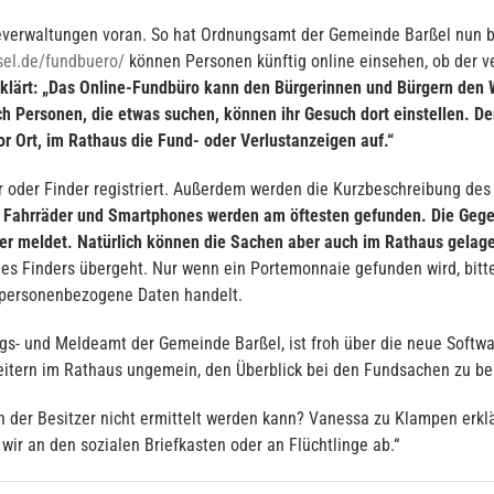
deverwaltungen voran. So hat Ordnungsamt der Gemeinde Barßel nun b
el.de/fundbuero/
können Personen künftig online einsehen, ob der 
ärt: „Das Online-Fundbüro kann den Bürgerinnen und Bürgern den We
 Personen, die etwas suchen, können ihr Gesuch dort einstellen. Der
r Ort, im Rathaus die Fund- oder Verlustanzeigen auf.“
der Finder registriert. Außerdem werden die Kurzbeschreibung des 
, Fahrräder und Smartphones werden am öftesten gefunden. Die Gege
tzer meldet. Natürlich können die Sachen aber auch im Rathaus gelage
s Finders übergeht. Nur wenn ein Portemonnaie gefunden wird, bitt
m personenbezogene Daten handelt.
ungs- und Meldeamt der Gemeinde Barßel, ist froh über die neue Softwa
eitern im Rathaus ungemein, den Überblick bei den Fundsachen zu be
 der Besitzer nicht ermittelt werden kann? Vanessa zu Klampen erklä
wir an den sozialen Briefkasten oder an Flüchtlinge ab.“