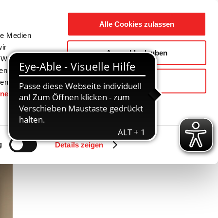
Suche
Ausbildung
Alle Cookies zulassen
nach:
le Medien
ir
Auswahl erlauben
reizeit
Gemeinde / Geschichte
, Werbung
ren Daten
Ablehnen
ienste
hnen
gesetzt.
Zurück
Vor
g
Details zeigen