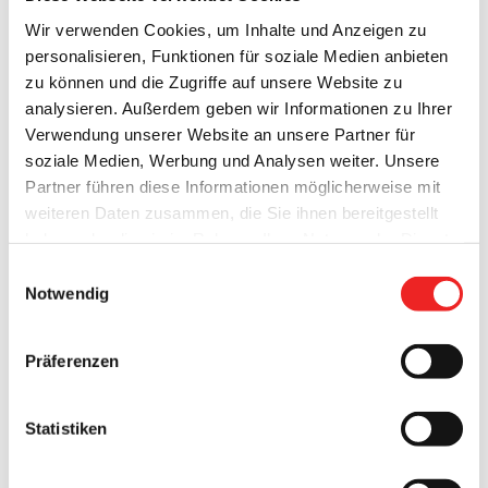
die immer am dritten Mittwoch im Monat
Wir verwenden Cookies, um Inhalte und Anzeigen zu
personalisieren, Funktionen für soziale Medien anbieten
von 8:30 bis 10:30 Uhr im Barßeler Rathaus stattfindet,
zu können und die Zugriffe auf unsere Website zu
aktuell nur nach vorheriger Terminabsprache stattfindet.
analysieren. Außerdem geben wir Informationen zu Ihrer
Verwendung unserer Website an unsere Partner für
Für eine persönliche Beratung bittet der VDK um eine
soziale Medien, Werbung und Analysen weiter. Unsere
telefonische Voranmeldung
unter folgender
Partner führen diese Informationen möglicherweise mit
Telefonnummer: 04471-2046.
weiteren Daten zusammen, die Sie ihnen bereitgestellt
haben oder die sie im Rahmen Ihrer Nutzung der Dienste
gesammelt haben. Technisch notwendige Cookies
Einwilligungsauswahl
werden auch bei der Auswahl von
ablehnen
gesetzt.
Notwendig
Weitere Informationen zum VdK erhalten Sie hier:
Weitere Infos finden Sie in
unserem
Datenschutzhinweis
.
Impressum
Büro- und Beratungszeiten Geschäftsstelle Cloppenburg
Präferenzen
und Außenberatung
Geschäftsstelle Cloppenburg
Statistiken
Beethovenstraße 11
49661 Cloppenburg