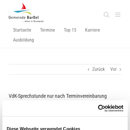
Zum
Inhalt
springen
Startseite
Termine
Top 15
Karriere
Ausbildung
Zurück
Vor
VdK-Sprechstunde nur nach Terminvereinbarung
Die Gemeindeverwaltung möchte Sie darauf hinweisen,
dass die
monatliche Außensprechstunde des Sozialverband
VdK
,
Diese Webseite verwendet Cookies