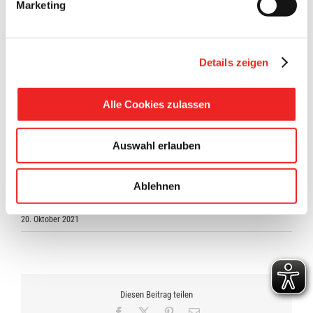
Marketing
Telefon: 04471-2046
Fax: 04471-958903
Email: gs-cloppenburg@vdk.de
Details zeigen
Geschäftszeiten:
Alle Cookies zulassen
Montag, Dienstag, Donnerstag, Freitag von 9.00 bis 12.00
Uhr
Auswahl erlauben
Ablehnen
20. Oktober 2021
Diesen Beitrag teilen
Facebook
X
Pinterest
E-