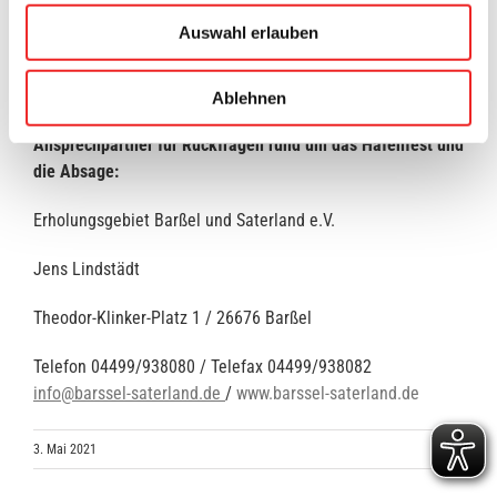
mit dem Hafenfestlauf in gewohnter Art und Weise
Auswahl erlauben
stattfinden kann.
Ablehnen
Ansprechpartner für Rückfragen rund um das Hafenfest und
die Absage:
Erholungsgebiet Barßel und Saterland e.V.
Jens Lindstädt
Theodor-Klinker-Platz 1 / 26676 Barßel
Telefon 04499/938080 / Telefax 04499/938082
info@barssel-saterland.de
/
www.barssel-saterland.de
3. Mai 2021