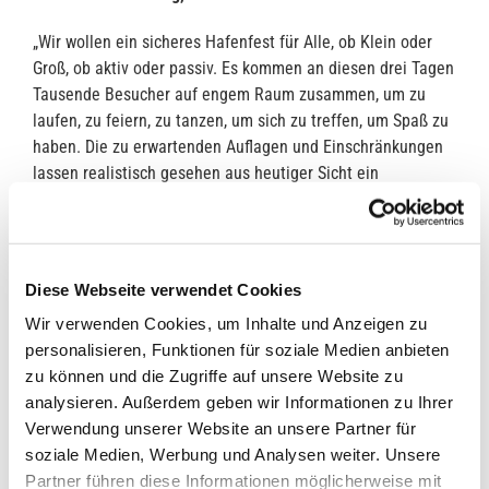
„Wir wollen ein sicheres Hafenfest für Alle, ob Klein oder
Groß, ob aktiv oder passiv. Es kommen an diesen drei Tagen
Tausende Besucher auf engem Raum zusammen, um zu
laufen, zu feiern, zu tanzen, um sich zu treffen, um Spaß zu
haben. Die zu erwartenden Auflagen und Einschränkungen
lassen realistisch gesehen aus heutiger Sicht ein
unbeschwertes, für Alle zugängliches Hafenfest nicht
zu.
Deshalb hat sich der Vorstand des Touristikvereines
Barßel & Saterland jetzt mit Wehmut für eine Absage des
Hafenfestes 2021 entschieden.
Das Hafenfest lebt von der
Diese Webseite verwendet Cookies
besonderen Atmosphäre am Hafen. Diese können wir Stand
Wir verwenden Cookies, um Inhalte und Anzeigen zu
heute nicht gewährleisten. Wir bedauern dies sehr, sehen
personalisieren, Funktionen für soziale Medien anbieten
aber keine Lösung darin, ein wahrscheinlich stark
zu können und die Zugriffe auf unsere Website zu
eingeschränktes Hafenfest zu veranstalten.“
analysieren. Außerdem geben wir Informationen zu Ihrer
Verwendung unserer Website an unsere Partner für
Peter de Greiff vom Hafenfestlauf
sieht es genauso: „Der
soziale Medien, Werbung und Analysen weiter. Unsere
Hafenfestlauf läutet das Hafenfest ein und ein fester
Partner führen diese Informationen möglicherweise mit
Bestandteil der Veranstaltung. Es treffen bei der