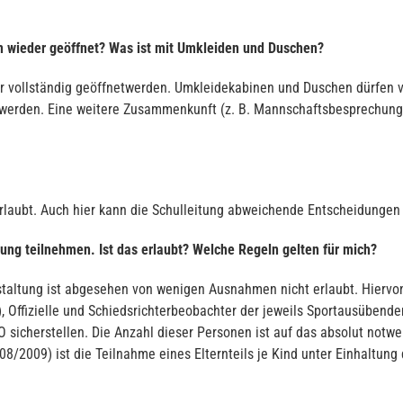
n wieder geöffnet? Was ist mit Umkleiden und Duschen?
der vollständig geöffnetwerden. Umkleidekabinen und Duschen dürfen
erden. Eine weitere Zusammenkunft (z. B. Mannschaftsbesprechung, g
rlaubt. Auch hier kann die Schulleitung abweichende Entscheidungen 
ung teilnehmen. Ist das erlaubt? Welche Regeln gelten für mich?
staltung ist abgesehen von wenigen Ausnahmen nicht erlaubt. Hiervo
), Offizielle und Schiedsrichterbeobachter der jeweils Sportausübend
 sicherstellen. Die Anzahl dieser Personen ist auf das absolut not
8/2009) ist die Teilnahme eines Elternteils je Kind unter Einhaltung