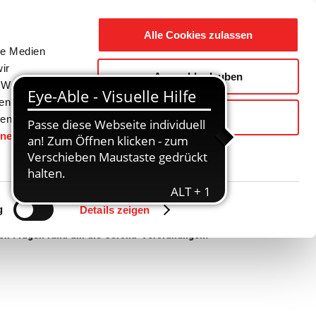
Suche
Ausbildung
Alle Cookies zulassen
nach:
le Medien
ir
Auswahl erlauben
reizeit
Gemeinde / Geschichte
, Werbung
ren Daten
Ablehnen
ienste
hnen
gesetzt.
Zurück
Vor
g
Details zeigen
lten Fragen rund um die Corona-Verordnungen: