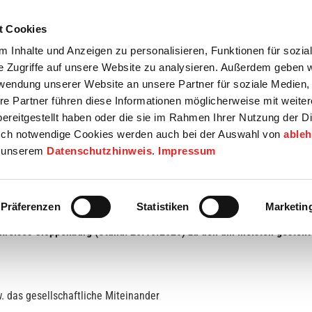
t Cookies
tartseite
Termine
Top 15
Karriere
 Inhalte und Anzeigen zu personalisieren, Funktionen für sozia
e Zugriffe auf unsere Website zu analysieren. Außerdem geben w
info
Wirtschaft / Wohnen
Bildung / Soziales
Touristik / F
rwendung unserer Website an unsere Partner für soziale Medien
re Partner führen diese Informationen möglicherweise mit weite
ereitgestellt haben oder die sie im Rahmen Ihrer Nutzung der D
ch notwendige Cookies werden auch bei der Auswahl von
able
in unserem
Datenschutzhinweis
.
Impressum
gen im Landkreis Cloppenburg (Stand 26.10.2020)
Präferenzen
Statistiken
Marketin
dkreises Cloppenburg (Stand: 26.10.2020) zu den am meisten gestel
 das gesellschaftliche Miteinander