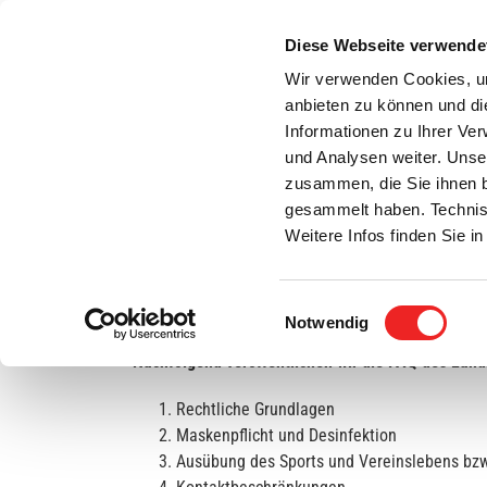
Zum
Inhalt
Diese Webseite verwende
S
springen
Wir verwenden Cookies, um
anbieten zu können und di
Aktuelles
Bürgerservice
Rats- / Bürger
Informationen zu Ihrer Ve
und Analysen weiter. Unse
zusammen, die Sie ihnen b
gesammelt haben. Technis
Weitere Infos finden Sie 
Einwilligungsauswahl
Häufig gestellte Fragen zu Corona-Verordnun
Notwendig
Nachfolgend veröffentlichen wir die FAQ des Lan
Rechtliche Grundlagen
Maskenpflicht und Desinfektion
Ausübung des Sports und Vereinslebens bzw.