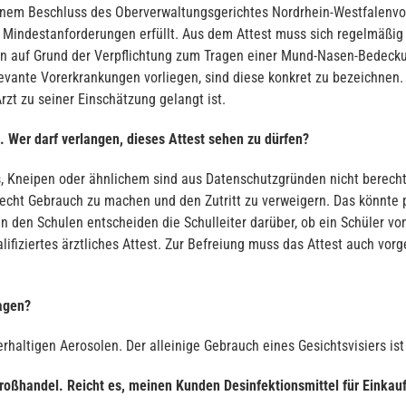
einem Beschluss des Oberverwaltungsgerichtes Nordrhein-Westfalenvo
en Mindestanforderungen erfüllt. Aus dem Attest muss sich regelmäßig
 auf Grund der Verpflichtung zum Tragen einer Mund-Nasen-Bedeckun
levante Vorerkrankungen vorliegen, sind diese konkret zu bezeichnen
rzt zu seiner Einschätzung gelangt ist.
t. Wer darf verlangen, dieses Attest sehen zu dürfen?
, Kneipen oder ähnlichem sind aus Datenschutzgründen nicht berechtig
echt Gebrauch zu machen und den Zutritt zu verweigern. Das könnte p
n den Schulen entscheiden die Schulleiter darüber, ob ein Schüler v
alifiziertes ärztliches Attest. Zur Befreiung muss das Attest auch v
ragen?
erhaltigen Aerosolen. Der alleinige Gebrauch eines Gesichtsvisiers i
 Großhandel. Reicht es, meinen Kunden Desinfektionsmittel für Einka