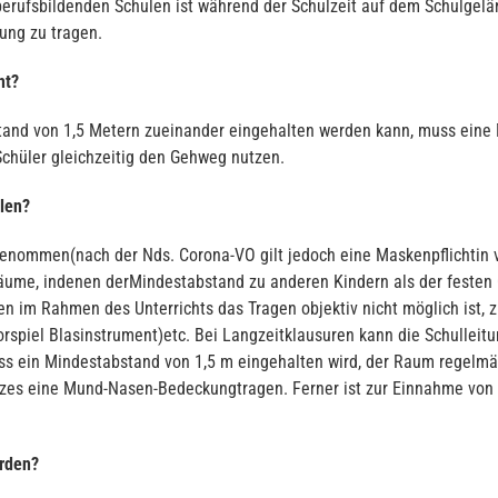
 berufsbildenden Schulen ist während der Schulzeit auf dem Schulge
ung zu tragen.
ht?
stand von 1,5 Metern zueinander eingehalten werden kann, muss ei
 Schüler gleichzeitig den Gehweg nutzen.
len?
sgenommen(nach der Nds. Corona-VO gilt jedoch eine Maskenpflichtin
räume, indenen derMindestabstand zu anderen Kindern als der festen
n im Rahmen des Unterrichts das Tragen objektiv nicht möglich ist, z.
rspiel Blasinstrument)etc. Bei Langzeitklausuren kann die Schulleitu
dass ein Mindestabstand von 1,5 m eingehalten wird, der Raum regelmä
tzes eine Mund-Nasen-Bedeckungtragen. Ferner ist zur Einnahme vo
erden?