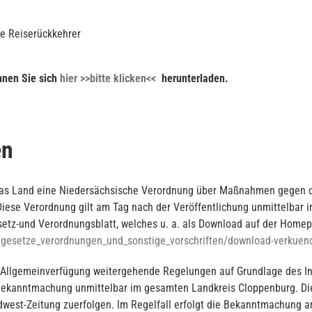
ie Reiserückkehrer
nnen Sie sich
hier >>bitte klicken<<
herunterladen.
en
 das Land eine Niedersächsische Verordnung über Maßnahmen gegen d
Diese Verordnung gilt am Tag nach der Veröffentlichung unmittelbar
esetz-und Verordnungsblatt, welches u. a. als Download auf der Hom
t/gesetze_verordnungen_und_sonstige_vorschriften/download-verkuen
 Allgemeinverfügung weitergehende Regelungen auf Grundlage des Inf
r Bekanntmachung unmittelbar im gesamten Landkreis Cloppenburg. D
dwest-Zeitung zuerfolgen. Im Regelfall erfolgt die Bekanntmachung 