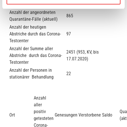
4182
Quarantäne-Fälle (insgesamt)
Anzahl der angeordneten
865
Quarantäne-Fälle (aktuell)
Anzahl der heutigen
Abstriche durch das Corona-
97
Testcenter
Anzahl der Summe aller
2451 (953, KV, bis
Abstriche durch das Corona-
17.07.2020)
Testcenter
Anzahl der Personen in
22
stationärer Behandlung
Anzahl
aller
positiv
Qua
Ort
Genesungen
Verstorbene
Saldo
getesteten
(akt
Corona-