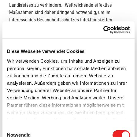
Landkreises zu verhindern. Weitreichende effektive
Maßnahmen sind daher dringend notwendig, um im
Interesse des Gesundheitsschutzes Infektionsketten
schnellstmöglich zu unterbrechen.
Die Allgemeinverfügung des Landkreises Cloppenburg zur
Eindämmung der Atemwegserkrankung „Covid-19″ durch
Diese Webseite verwendet Cookies
den Corona-Viruserreger SARS-CoV-2 vom 15.10.2020 wird
Wir verwenden Cookies, um Inhalte und Anzeigen zu
daher angepasst
(die neue Verordnung kann >>hier<< (bitte
personalisieren, Funktionen für soziale Medien anbieten
klicken) heruntergeladen werden).
Ab Samstag ist die
zu können und die Zugriffe auf unsere Website zu
Teilnahme von Zuschauerinnen und Zuschauer bei
analysieren. Außerdem geben wir Informationen zu Ihrer
Sportveranstaltungen und der Sportausübung nicht erlaubt.
Verwendung unserer Website an unsere Partner für
Die Vereine bzw. die Veranstalter haben dafür Sorge zu
soziale Medien, Werbung und Analysen weiter. Unsere
tragen, dass die Vorgaben dieser Allgemeinverfügung und
Partner führen diese Informationen möglicherweise mit
der Nds. Corona-VO eingehalten werden.
weiteren Daten zusammen, die Sie ihnen bereitgestellt
haben oder die sie im Rahmen Ihrer Nutzung der Dienste
Hiervon ausgenommen sind Trainer, Betreuer,
gesammelt haben. Technisch notwendige Cookies
Funktionspersonal (Physiotherapeuten, Ärzte etc.), Offizielle
Einwilligungsauswahl
werden auch bei der Auswahl von
ablehnen
gesetzt.
und Schiedsrichterbeobachter der jeweils Sportausübenden
Notwendig