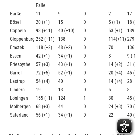
Fälle
Barßel
11
9
0
2
17
Bösel
20 (+1)
15
0
5 (+1)
18 
Cappeln
93 (+11)
40 (+10)
0
53 (+1)
139
Cloppenburg
252 (+11)
138
0
114(+11)
279
Emstek
118 (+2)
48 (+2)
0
70
136
Essen
42 (+1)
34 (+1)
0
8
9 (-
Friesoythe
57 (+3)
43 (+1)
0
14 (+2)
31 
Garrel
72 (+5)
52 (+1)
0
20 (+4)
45 (
Lastrup
54 (+4)
40
0
14 (+4)
28
Lindern
19
13
0
6
8
Löningen
155 (+1)
124
1
30
45 
Molbergen
68 (+3)
44
0
24 (+3)
70 
Saterland
56 (+1)
34 (+1)
0
22
40 