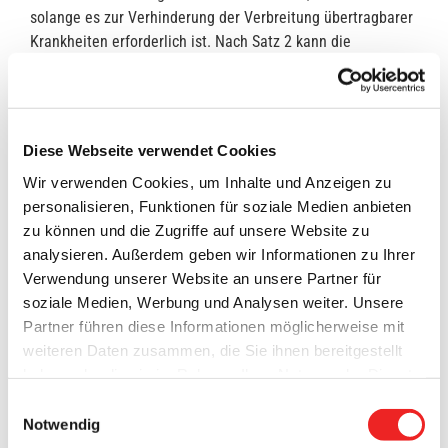
solange es zur Verhinderung der Verbreitung übertragbarer
Krankheiten erforderlich ist. Nach Satz 2 kann die
zuständige Behörde Veranstaltungen oder sonstige
Ansammlungen von Menschen beschränken o- der
verbieten und Badeanstalten oder in § 33 genannte
Gemeinschaftseinrichtungen oder Teile davon schließen;
Diese Webseite verwendet Cookies
sie kann auch Personen verpflichten, den Ort, an dem sie
Wir verwenden Cookies, um Inhalte und Anzeigen zu
sich befinden, nicht zu verlassen oder von ihr bestimmte
personalisieren, Funktionen für soziale Medien anbieten
Orte nicht zu betreten, bis die notwendigen
zu können und die Zugriffe auf unsere Website zu
Schutzmaßnahmen durchgeführt worden sind.
analysieren. Außerdem geben wir Informationen zu Ihrer
Gem. § 28 der Nds. Corona-VO können die örtlichen
Verwendung unserer Website an unsere Partner für
Behörden über die Verordnung hinausgehende
soziale Medien, Werbung und Analysen weiter. Unsere
Anordnungen treffen und generelle Betretungsverbote
Partner führen diese Informationen möglicherweise mit
erlassen, sofern dies im Interesse des
weiteren Daten zusammen, die Sie ihnen bereitgestellt
Gesundheitsschutzes zwingend erforderlich.
haben oder die sie im Rahmen Ihrer Nutzung der Dienste
gesammelt haben. Technisch notwendige Cookies
Einwilligungsauswahl
Seit Freitag, dem 11.09.2020, ist die Anzahl der positiv
werden auch bei der Auswahl von
ablehnen
gesetzt.
Notwendig
getesteten Personen stark angestiegen. Insbesondere
Weitere Infos finden Sie in