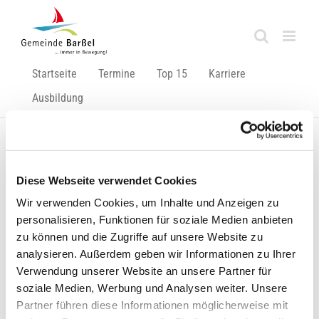
Zum
Inhalt
springen
Startseite
Termine
Top 15
Karriere
Ausbildung
Zurück
Vor
Diese Webseite verwendet Cookies
Wir verwenden Cookies, um Inhalte und Anzeigen zu
personalisieren, Funktionen für soziale Medien anbieten
Häufig gestellte Fragen zu Corona-Verordnungen im
zu können und die Zugriffe auf unsere Website zu
Landkreis Cloppenburg (Stand 29.09.2020)
analysieren. Außerdem geben wir Informationen zu Ihrer
Verwendung unserer Website an unsere Partner für
Nachfolgend veröffentlichen wir die FAQ des Landkreises
soziale Medien, Werbung und Analysen weiter. Unsere
Cloppenburg (Stand: 29.09.2020) zu den am meisten
Partner führen diese Informationen möglicherweise mit
gestellten Fragen rund um die Corona-Verordnungen: