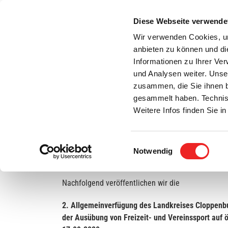
Zum
Inhalt
Diese Webseite verwende
S
springen
Wir verwenden Cookies, um
anbieten zu können und di
Aktuelles
Bürgerservice
Rats- / Bürger
Informationen zu Ihrer Ve
und Analysen weiter. Unse
zusammen, die Sie ihnen b
gesammelt haben. Technis
Weitere Infos finden Sie 
Einwilligungsauswahl
2. Allgemeinverfügung: Verbot der Ausübung vo
Notwendig
Sport-, Turn-, und Schwimmhallen
Nachfolgend veröffentlichen wir die
2. Allgemeinverfügung des Landkreises Cloppen
der Ausübung von Freizeit- und Vereinssport auf ö