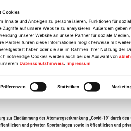
t Cookies
tartseite
Termine
Top 15
Karriere
 Inhalte und Anzeigen zu personalisieren, Funktionen für sozia
e Zugriffe auf unsere Website zu analysieren. Außerdem geben w
info
Wirtschaft / Wohnen
Bildung / Soziales
Touristik / F
rwendung unserer Website an unsere Partner für soziale Medien
re Partner führen diese Informationen möglicherweise mit weite
ereitgestellt haben oder die sie im Rahmen Ihrer Nutzung der D
ch notwendige Cookies werden auch bei der Auswahl von
able
in unserem
Datenschutzhinweis
.
Impressum
n Freizeit- und Vereinssport auf öffentlichen und privaten Spor
Präferenzen
Statistiken
Marketin
burg
zur Eindämmung der Atemwegserkrankung „Covid-19″ durch den 
ffent
lichen und privaten Sportanlagen sowie in öffentlichen und pr