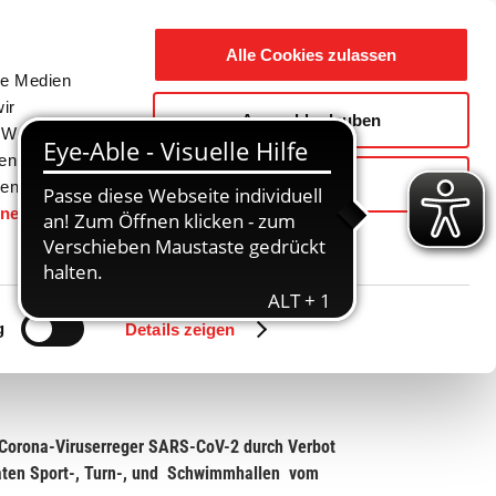
Suche
Ausbildung
Alle Cookies zulassen
nach:
le Medien
ir
Auswahl erlauben
reizeit
Gemeinde / Geschichte
, Werbung
ren Daten
Ablehnen
ienste
hnen
gesetzt.
Zurück
Vor
tanlagen sowie in öffentlichen und privaten
g
Details zeigen
Corona-Viruserre
ger SARS-CoV-2 durch Verbot
ivaten Sport-, Turn-, und Schwimmhallen
vom