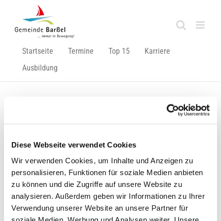
Zum
Inhalt
springen
Startseite
Termine
Top 15
Karriere
Ausbildung
Zurück
Vor
Diese Webseite verwendet Cookies
Wir verwenden Cookies, um Inhalte und Anzeigen zu
Allgemeinverfügung: Verbot der Ausübung von Freizeit-
personalisieren, Funktionen für soziale Medien anbieten
und Vereinssport auf öffentlichen und privaten
zu können und die Zugriffe auf unsere Website zu
Sportanlagen sowie in Sport- und Turnhallen
analysieren. Außerdem geben wir Informationen zu Ihrer
Nachfolgend veröffentlichen wir die
Verwendung unserer Website an unsere Partner für
soziale Medien, Werbung und Analysen weiter. Unsere