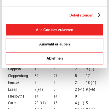
Details zeigen
A
nzahl
aller
Alle Cookies zulassen
posi
tiv
Quarantäne
Stadt/Gemeinde
Genesungen
Saldo
getesteten
(aktuell)
Corona-
Auswahl erlauben
Fälle
Barßel
6
6
0
0
Ablehnen
Bösel
8
3
5
12 (-1)
Cappeln
10
8
2
9 (-1)
Cloppenburg
32
27
5
17
Emstek
8
6
2
18 (-1)
Essen
7(+1)
5
2 (+1)
9 (+6)
Friesoythe
14
14
0
1
Garrel
20 (+1)
16
4 (+1)
5