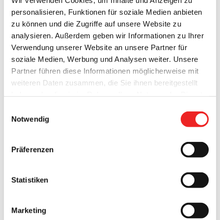
personalisieren, Funktionen für soziale Medien anbieten
Anzahl aller positiv getesteten Corona-Fälle: 154
zu können und die Zugriffe auf unsere Website zu
analysieren. Außerdem geben wir Informationen zu Ihrer
Anzahl der Genesungen: 125
Verwendung unserer Website an unsere Partner für
soziale Medien, Werbung und Analysen weiter. Unsere
Saldo der verbliebenen positiv getesteten Corona-Fälle: 29
Partner führen diese Informationen möglicherweise mit
Anzahl der angeordneten Quarantäne-Fälle(insgesamt): 785
weiteren Daten zusammen, die Sie ihnen bereitgestellt
haben oder die sie im Rahmen Ihrer Nutzung der Dienste
Anzahl der angeordneten Quarantäne-Fälle (aktuell): 88
gesammelt haben. Technisch notwendige Cookies
Einwilligungsauswahl
werden auch bei der Auswahl von
ablehnen
gesetzt.
Notwendig
Anzahl der heutigen Abstriche durch das Corona-Testcenter:
Weitere Infos finden Sie in
/
unserem
Datenschutzhinweis
.
Impressum
Präferenzen
Anzahl der Summe aller Abstriche durch das Corona-
Testcenter: 953
Statistiken
Anzahl der Personen in stationärer Behandlung: 1
Marketing
Anzahl der Verstorbenen Personen: 0