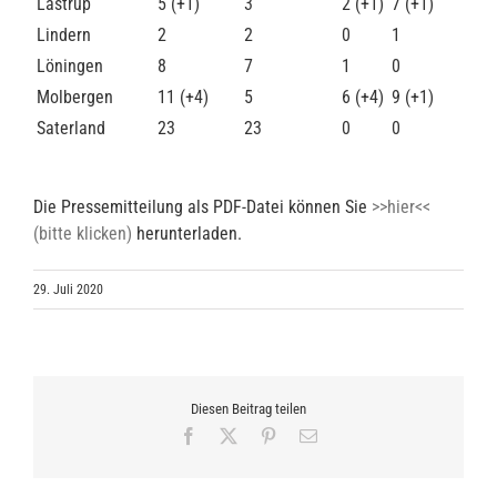
Lastrup
5 (+1)
3
2 (+1)
7 (+1)
Lindern
2
2
0
1
Löningen
8
7
1
0
Molbergen
11 (+4)
5
6 (+4)
9 (+1)
Saterland
23
23
0
0
Die Pressemitteilung als PDF-Datei können Sie
>>hier<<
(bitte klicken)
herunterladen.
29. Juli 2020
Diesen Beitrag teilen
Facebook
X
Pinterest
E-
Mail