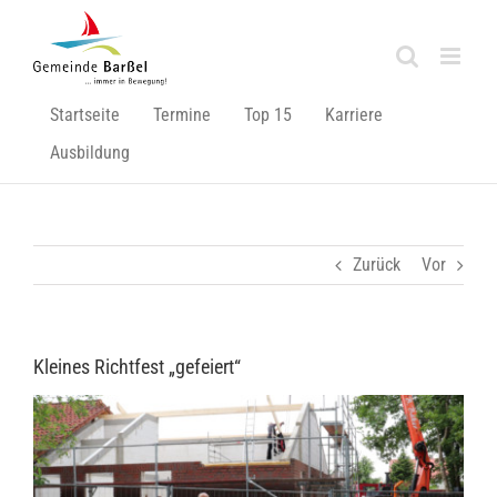
Zum
Inhalt
springen
Startseite
Termine
Top 15
Karriere
Ausbildung
Zurück
Vor
Kleines Richtfest „gefeiert“
Zeige
grösseres
Bild