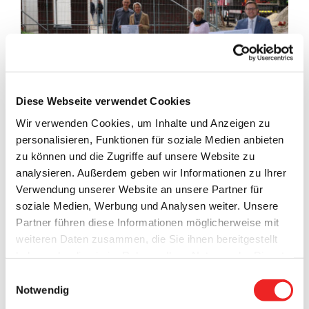
Diese Webseite verwendet Cookies
Wir verwenden Cookies, um Inhalte und Anzeigen zu
personalisieren, Funktionen für soziale Medien anbieten
Auf der Baustelle beim Jona-Kindergarten in Elisabethfehn
zu können und die Zugriffe auf unsere Website zu
geht es voran. Der Dachstuhl für den dort neu angelegten
analysieren. Außerdem geben wir Informationen zu Ihrer
Gruppenraum wurde errichtet, sodass im kleinen Rahmen
Verwendung unserer Website an unsere Partner für
ein Richtfest „gefeiert“ werden konnte.
Kindergartenleiterin
soziale Medien, Werbung und Analysen weiter. Unsere
Heike Pieper hatte dazu nicht nur die Arbeiter auf der
Partner führen diese Informationen möglicherweise mit
Baustelle eingeladen, sondern auch das Pastorenehepaar
weiteren Daten zusammen, die Sie ihnen bereitgestellt
Wiebke und Thomas Perzul, Bürgermeister Nils Anhuth und
haben oder die sie im Rahmen Ihrer Nutzung der Dienste
die zuständige Mitarbeiterin aus dem Gemeinde-Bauamt,
gesammelt haben. Technisch notwendige Cookies
Einwilligungsauswahl
Maja Peters.
werden auch bei der Auswahl von
ablehnen
gesetzt.
Notwendig
Weitere Infos finden Sie in
Die Einrichtungsleiterin freute sich über den weiteren