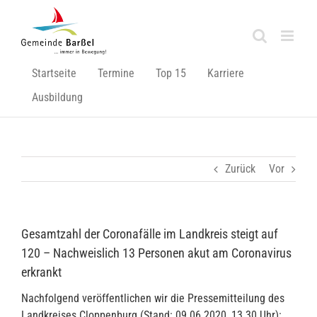
Zum
Inhalt
springen
Startseite
Termine
Top 15
Karriere
Ausbildung
Zurück
Vor
Gesamtzahl der Coronafälle im Landkreis steigt auf
120 – Nachweislich 13 Personen akut am Coronavirus
erkrankt
Nachfolgend veröffentlichen wir die Pressemitteilung des
Landkreises Cloppenburg (Stand: 09.06.2020, 13.30 Uhr):