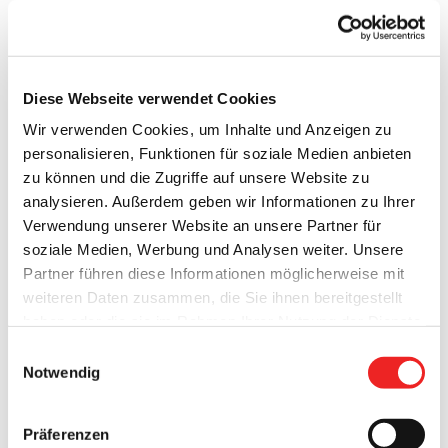
Personen akut am Coronavirus erkrankt.
Diese Webseite verwendet Cookies
Anzahl aller positiv
getesteten
120
Wir verwenden Cookies, um Inhalte und Anzeigen zu
Corona-Fälle
personalisieren, Funktionen für soziale Medien anbieten
Anzahl der Genesungen
107
zu können und die Zugriffe auf unsere Website zu
Saldo der verbliebenen
positiv
analysieren. Außerdem geben wir Informationen zu Ihrer
13
getesteten Corona-Fälle
Verwendung unserer Website an unsere Partner für
Anzahl der
soziale Medien, Werbung und Analysen weiter. Unsere
angeordneten
Quarantäne-Fälle
635
Partner führen diese Informationen möglicherweise mit
(insgesamt)
weiteren Daten zusammen, die Sie ihnen bereitgestellt
Anzahl der
haben oder die sie im Rahmen Ihrer Nutzung der Dienste
angeordneten
Quarantäne-Fälle
45
gesammelt haben. Technisch notwendige Cookies
Einwilligungsauswahl
(aktuell)
werden auch bei der Auswahl von
ablehnen
gesetzt.
Notwendig
Weitere Infos finden Sie in
Anzahl der heutigen
unserem
Datenschutzhinweis
.
Impressum
Abstriche
durch das Corona-
/ (08.06.2020: 4)
Präferenzen
Testcenter