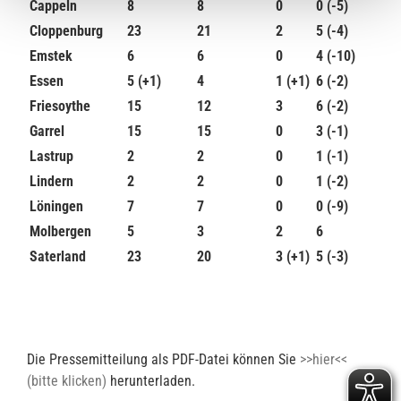
Cappeln
8
8
0
0 (-5)
Cloppenburg
23
21
2
5 (-4)
Emstek
6
6
0
4 (-10)
Essen
5 (+1)
4
1 (+1)
6 (-2)
Friesoythe
15
12
3
6 (-2)
Garrel
15
15
0
3 (-1)
Lastrup
2
2
0
1 (-1)
Lindern
2
2
0
1 (-2)
Löningen
7
7
0
0 (-9)
Molbergen
5
3
2
6
Saterland
23
20
3 (+1)
5 (-3)
Die Pressemitteilung als PDF-Datei können Sie
>>hier<<
(bitte klicken)
herunterladen.