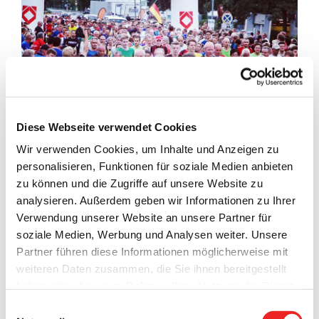
Diese Webseite verwendet Cookies
Wir verwenden Cookies, um Inhalte und Anzeigen zu
Als hätten es die Organisatoren des 13. Barßeler
personalisieren, Funktionen für soziale Medien anbieten
Hafenfestlaufes geahnt, dass die 13 auch für sie zu einer
zu können und die Zugriffe auf unsere Website zu
Unglückszahl werden könnte, hatten sie im vergangenen
analysieren. Außerdem geben wir Informationen zu Ihrer
Jahr bei der Erstellung der Ausschreibung noch unzählige
Verwendung unserer Website an unsere Partner für
Kleeblätter in selbiger untergebracht.
Doch diese
soziale Medien, Werbung und Analysen weiter. Unsere
„Gegenmaßnahme“ gegen die Unglückszahl 13 war nicht
Partner führen diese Informationen möglicherweise mit
erfolgreich: aufgrund der Regelungen im Zuge der Corona-
weiteren Daten zusammen, die Sie ihnen bereitgestellt
Pandemie – keine Großveranstaltungen bis zum 31. August
haben oder die sie im Rahmen Ihrer Nutzung der Dienste
2020 – muss auch der Barßeler Hafenfestlauf am 21.
gesammelt haben. Technisch notwendige Cookies
Einwilligungsauswahl
August 2020 abgesagt werden.