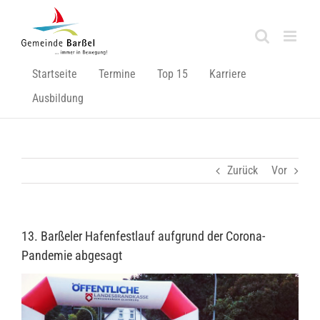
Zum
Inhalt
springen
Startseite
Termine
Top 15
Karriere
Ausbildung
Zurück
Vor
13. Barßeler Hafenfestlauf aufgrund der Corona-
Pandemie abgesagt
Zeige
grösseres
Bild