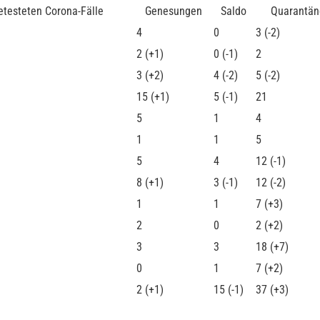
getesteten Corona-Fälle
Genesungen
Saldo
Quarantäne
4
0
3 (-2)
2 (+1)
0 (-1)
2
3 (+2)
4 (-2)
5 (-2)
15 (+1)
5 (-1)
21
5
1
4
1
1
5
5
4
12 (-1)
8 (+1)
3 (-1)
12 (-2)
1
1
7 (+3)
2
0
2 (+2)
3
3
18 (+7)
0
1
7 (+2)
2 (+1)
15 (-1)
37 (+3)