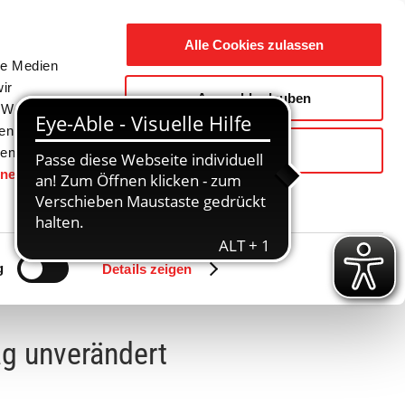
Suche
Ausbildung
Alle Cookies zulassen
nach:
le Medien
ir
Auswahl erlauben
reizeit
Gemeinde / Geschichte
, Werbung
ren Daten
Ablehnen
ienste
hnen
gesetzt.
Zurück
Vor
g
Details zeigen
ag unverändert