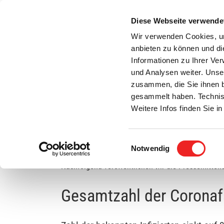
Zum
Inhalt
Diese Webseite verwende
S
springen
Wir verwenden Cookies, um
anbieten zu können und di
Aktuelles
Bürgerservice
Rats- / Bürger
Informationen zu Ihrer Ve
und Analysen weiter. Unse
zusammen, die Sie ihnen b
gesammelt haben. Technis
Weitere Infos finden Sie 
Einwilligungsauswahl
Gesamtzahl der Coronafälle bleibt im Verglei
Notwendig
Nachfolgend veröffentlichen wir die Pressemitteil
Gesamtzahl der Coronafä