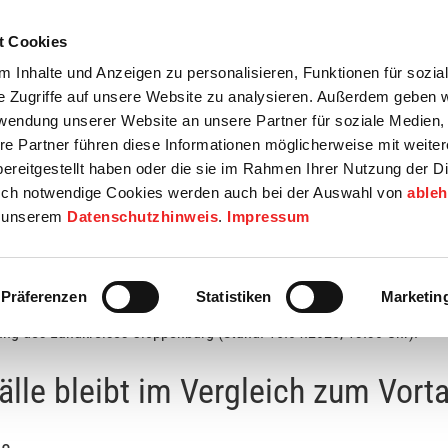
t Cookies
tartseite
Termine
Top 15
Karriere
 Inhalte und Anzeigen zu personalisieren, Funktionen für sozia
e Zugriffe auf unsere Website zu analysieren. Außerdem geben w
info
Wirtschaft / Wohnen
Bildung / Soziales
Touristik / F
rwendung unserer Website an unsere Partner für soziale Medien
re Partner führen diese Informationen möglicherweise mit weite
ereitgestellt haben oder die sie im Rahmen Ihrer Nutzung der D
ch notwendige Cookies werden auch bei der Auswahl von
able
in unserem
Datenschutzhinweis
.
Impressum
ch zum Vortag unverändert
Präferenzen
Statistiken
Marketin
ung des Landkreises Cloppenburg (Stand: 15.04.2020, 13.30 Uhr):
lle bleibt im Vergleich zum Vort