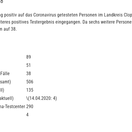
38
 positiv auf das Coronavirus getesteten Personen im Landkreis Cloppe
iteres positives Testergebnis eingegangen. Da sechs weitere Personen
n auf 38.
89
51
-Fälle
38
esamt)
506
ll)
135
ktuell)
\(14.04.2020: 4)
na-Testcenter
290
4