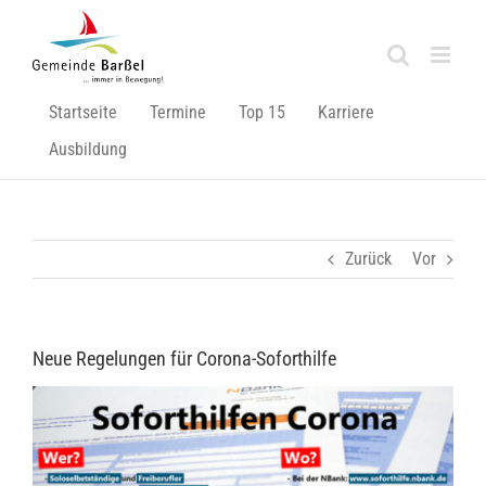
Zum
Inhalt
springen
Startseite
Termine
Top 15
Karriere
Ausbildung
Zurück
Vor
Neue Regelungen für Corona-Soforthilfe
Zeige
grösseres
Bild