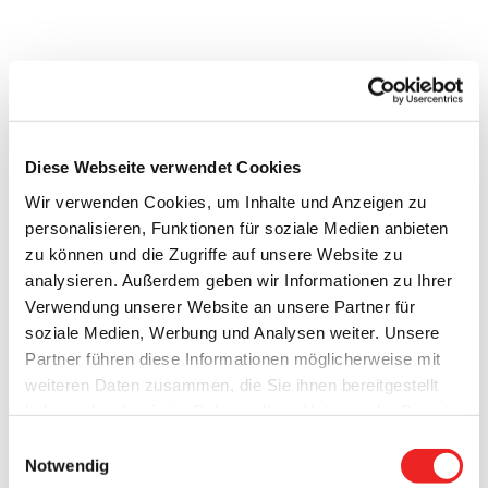
Richtlinie „Corona-Soforthilfe für
Kleinstunternehmen und Soloselbständige“
Mit dieser Richtlinie setzt das Land Niedersachsen das
Diese Webseite verwendet Cookies
„Soforthilfeprogramm für Kleinstunternehmen und
Wir verwenden Cookies, um Inhalte und Anzeigen zu
Soloselbstständige“ des Bundes
(Klicken Sie >> hier << für
personalisieren, Funktionen für soziale Medien anbieten
den Download eines Kurzfakten-Datenblatts zur Soforthilfe)
zu können und die Zugriffe auf unsere Website zu
um.
analysieren. Außerdem geben wir Informationen zu Ihrer
Verwendung unserer Website an unsere Partner für
Antragsberechtigt sind kleine Unternehmen (einschl.
soziale Medien, Werbung und Analysen weiter. Unsere
Unternehmen der landwirtschaftlichen Urproduktion) sowie
Partner führen diese Informationen möglicherweise mit
Soloselbständige und Angehörige der freien Berufe mit bis
weiteren Daten zusammen, die Sie ihnen bereitgestellt
zu 10 Beschäftigten (Vollzeitäquivalente)
haben oder die sie im Rahmen Ihrer Nutzung der Dienste
Die Fördersumme bzw. einmalige Soforthilfe ist abhängig
gesammelt haben. Technisch notwendige Cookies
Einwilligungsauswahl
von der Anzahl der Beschäftigten (für drei Monate):
werden auch bei der Auswahl von
ablehnen
gesetzt.
Notwendig