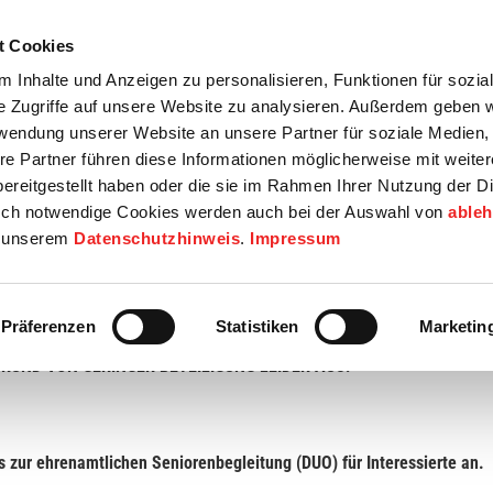
t Cookies
tartseite
Termine
Top 15
Karriere
 Inhalte und Anzeigen zu personalisieren, Funktionen für sozia
e Zugriffe auf unsere Website zu analysieren. Außerdem geben w
info
Wirtschaft / Wohnen
Bildung / Soziales
Touristik / F
rwendung unserer Website an unsere Partner für soziale Medien
re Partner führen diese Informationen möglicherweise mit weite
ereitgestellt haben oder die sie im Rahmen Ihrer Nutzung der D
ch notwendige Cookies werden auch bei der Auswahl von
able
in unserem
Datenschutzhinweis
.
Impressum
renbegleitung
Präferenzen
Statistiken
Marketin
FGRUND VON GERINGER BETEILIGUNG LEIDER AUS!
s zur ehrenamtlichen Seniorenbegleitung (DUO) für Interessierte an.