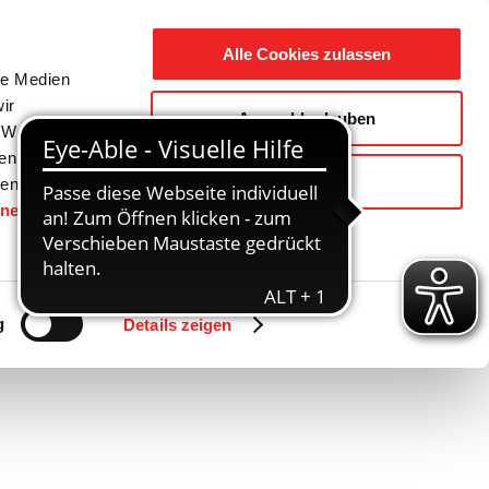
Suche
Ausbildung
Alle Cookies zulassen
nach:
le Medien
ir
Auswahl erlauben
reizeit
Gemeinde / Geschichte
, Werbung
ren Daten
Ablehnen
ienste
hnen
gesetzt.
Zurück
Vor
g
Details zeigen