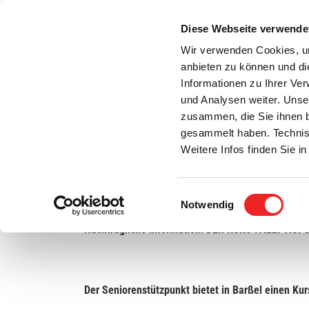
Zum
Inhalt
Diese Webseite verwende
S
springen
Wir verwenden Cookies, um
anbieten zu können und di
Aktuelles
Bürgerservice
Rats- / Bürger
Informationen zu Ihrer Ve
und Analysen weiter. Unse
zusammen, die Sie ihnen b
gesammelt haben. Technis
Weitere Infos finden Sie 
Einwilligungsauswahl
Qualifizierungskurs zur ehrenamtlichen Senio
Notwendig
Nachträgliche Information: DER KURS FÄLLT AU
Der Seniorenstützpunkt bietet in Barßel einen Kur