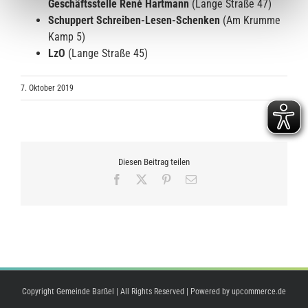
Geschäftsstelle René Hartmann
(Lange Straße 47)
Schuppert Schreiben-Lesen-Schenken
(Am Krumme
Kamp 5)
LzO
(Lange Straße 45)
7. Oktober 2019
Diesen Beitrag teilen
Facebook
X
Pinterest
E-
Mail
Copyright Gemeinde Barßel | All Rights Reserved | Powered by
upcommerce.de