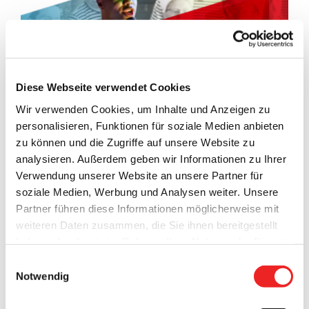
Bild
Diese Webseite verwendet Cookies
Wir verwenden Cookies, um Inhalte und Anzeigen zu
personalisieren, Funktionen für soziale Medien anbieten
Zum Abschluss des Plattdeutschen Jahres wird es am
31.
zu können und die Zugriffe auf unsere Website zu
Januar 2020 in der Theateraula des Schulzentrums Barßel
analysieren. Außerdem geben wir Informationen zu Ihrer
eine weitere Highlight-Veranstaltung geben:
„Yared Dibaba
Verwendung unserer Website an unsere Partner für
und die Schlickrutscher“, eine Band inkl. plattdeutschem
soziale Medien, Werbung und Analysen weiter. Unsere
Shantychor
,
spielen Evergreens von der Küste und das neu
Partner führen diese Informationen möglicherweise mit
verpackt.
Der plattdeutschsprechende Entertainer Yared
weiteren Daten zusammen, die Sie ihnen bereitgestellt
Dibaba und seine bunt besetzte Band verbinden
haben oder die sie im Rahmen Ihrer Nutzung der Dienste
Musikgenres zwischen Pop, Reggae, Hip-Hop und Rock und
gesammelt haben. Technisch notwendige Cookies
Einwilligungsauswahl
haben damit nicht nur bereits in Norddeutschland die
werden auch bei der Auswahl von
ablehnen
gesetzt.
Notwendig
Herzen erobert.
Weitere Infos finden Sie in
unserem
Datenschutzhinweis
.
Impressum